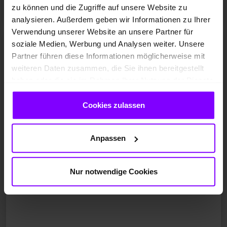
Fahrzeugangebot der Hülpert VZ GmbH
zu können und die Zugriffe auf unsere Website zu
analysieren. Außerdem geben wir Informationen zu Ihrer
Verwendung unserer Website an unsere Partner für
Volkswagen T7 Transporter
soziale Medien, Werbung und Analysen weiter. Unsere
Partner führen diese Informationen möglicherweise mit
T7 Transporter 2.0 KASTEN KR AHK KLIMA CAM LED
weiteren Daten zusammen, die Sie ihnen bereitgestellt
haben oder die sie im Rahmen Ihrer Nutzung der Dienste
gesammelt haben.
Cookies zulassen
Anpassen
Nur notwendige Cookies