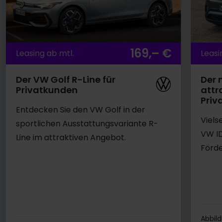
169,– €
Leasing ab mtl.
Leasi
Der VW Golf R-Line für
Der 
Privatkunden
attr
Priv
Entdecken Sie den VW Golf in der
Viels
sportlichen Ausstattungsvariante R-
VW ID
Line im attraktiven Angebot.
Förde
Abbil