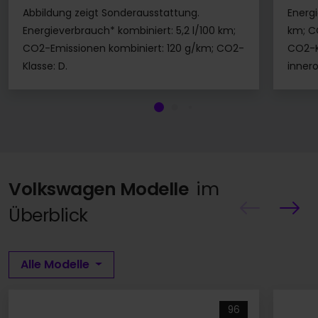
Abbildung zeigt Sonderausstattung.
Energ
Energieverbrauch* kombiniert: 5,2 l/100 km;
km; C
CO2-Emissionen kombiniert: 120 g/km; CO2-
CO2-Kl
Klasse: D.
innero
Angebot ansehen
Angebo
Volkswagen Modelle
im
Überblick
Alle Modelle
96