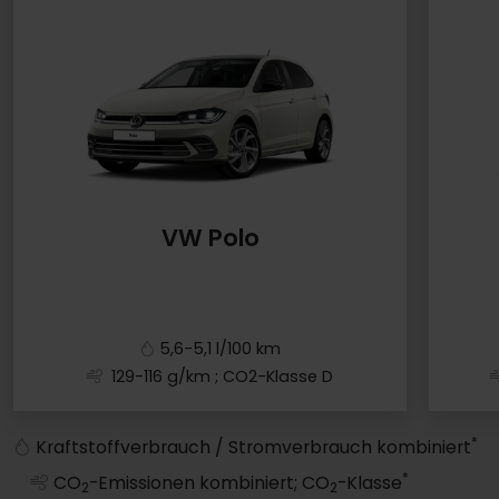
VW Polo
5,6-5,1 l/100 km
129-116 g/km
; CO2-Klasse D
VW Polo
*
Kraftstoffverbrauch / Stromverbrauch kombiniert
*
CO
-Emissionen kombiniert; CO
-Klasse
2
2