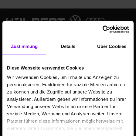
Zustimmung
Details
Über Cookies
Diese Webseite verwendet Cookies
Wir verwenden Cookies, um Inhalte und Anzeigen zu
ANGEBOTE
personalisieren, Funktionen für soziale Medien anbieten
Hülpert Festpreiswochen - Großer
zu können und die Zugriffe auf unsere Website zu
analysieren. Außerdem geben wir Informationen zu Ihrer
Klimaanlagen-Service inkl. Urlaubscheck
Verwendung unserer Website an unsere Partner für
Auto Leasing
soziale Medien, Werbung und Analysen weiter. Unsere
Volkswagen Angebote
Partner führen diese Informationen möglicherweise mit
weiteren Daten zusammen, die Sie ihnen bereitgestellt
Audi Angebote
haben oder die sie im Rahmen Ihrer Nutzung der Dienste