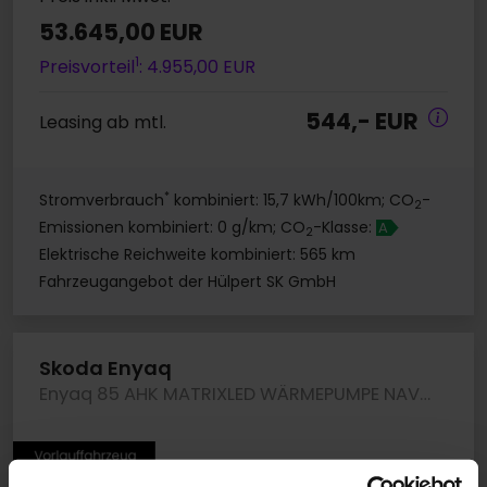
53.645,00 EUR
1
Preisvorteil
: 4.955,00 EUR
544,- EUR
Leasing ab mtl.
*
Stromverbrauch
kombiniert: 15,7 kWh/100km; CO
-
2
Emissionen kombiniert: 0 g/km; CO
-Klasse:
A
2
Elektrische Reichweite kombiniert: 565 km
Fahrzeugangebot der Hülpert SK GmbH
Skoda Enyaq
Enyaq 85 AHK MATRIXLED WÄRMEPUMPE NAVI CAM LM19