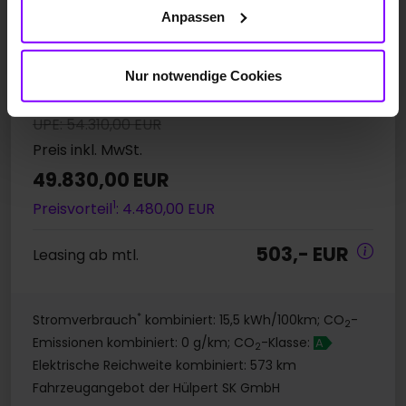
Anpassen
LENKRAD + SITZHZG
eKLAPPE + KEYLESS
FAHRERSITZ ELEKTRISCH
Nur notwendige Cookies
UPE: 54.310,00 EUR
Preis inkl. MwSt.
49.830,00 EUR
1
Preisvorteil
: 4.480,00 EUR
503,- EUR
Leasing ab mtl.
*
Stromverbrauch
kombiniert: 15,5 kWh/100km; CO
-
2
Emissionen kombiniert: 0 g/km; CO
-Klasse:
A
2
Elektrische Reichweite kombiniert: 573 km
Fahrzeugangebot der Hülpert SK GmbH