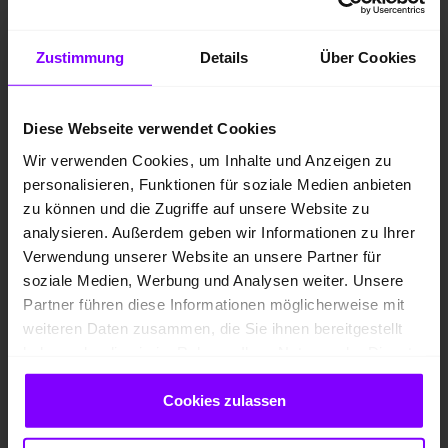
Zustimmung
Details
Über Cookies
Diese Webseite verwendet Cookies
Wir verwenden Cookies, um Inhalte und Anzeigen zu
personalisieren, Funktionen für soziale Medien anbieten
zu können und die Zugriffe auf unsere Website zu
analysieren. Außerdem geben wir Informationen zu Ihrer
Verwendung unserer Website an unsere Partner für
soziale Medien, Werbung und Analysen weiter. Unsere
Neufahrzeug
Partner führen diese Informationen möglicherweise mit
Elektro
weiteren Daten zusammen, die Sie ihnen bereitgestellt
Graphite-Grau Metallic
haben oder die sie im Rahmen Ihrer Nutzung der Dienste
gesammelt haben.
10 km
Cookies zulassen
210 kW / 286 PS
Automatik