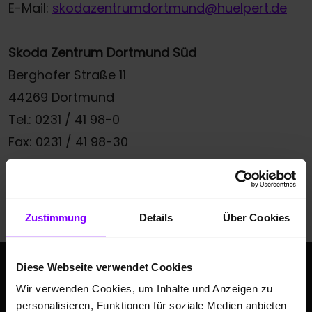
E-Mail:
skodazentrumdortmund@huelpert.de
Skoda Zentrum Dortmund Süd
Berghofer Straße 11
44269 Dortmund
Tel.: 0231 / 41 98-0
Fax: 0231 / 41 98-30
E-
Mail:
skodazentrumdortmundsued@huelpert.d
e
Zustimmung
Details
Über Cookies
Diese Webseite verwendet Cookies
Wir verwenden Cookies, um Inhalte und Anzeigen zu
personalisieren, Funktionen für soziale Medien anbieten