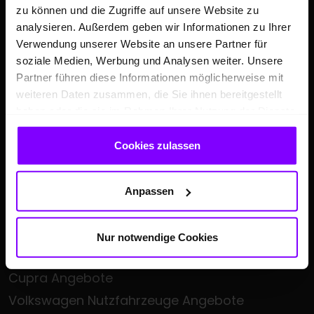
zu können und die Zugriffe auf unsere Website zu
analysieren. Außerdem geben wir Informationen zu Ihrer
Verwendung unserer Website an unsere Partner für
soziale Medien, Werbung und Analysen weiter. Unsere
Partner führen diese Informationen möglicherweise mit
ANGEBOTE
weiteren Daten zusammen, die Sie ihnen bereitgestellt
haben oder die sie im Rahmen Ihrer Nutzung der Dienste
Hülpert Festpreiswochen - Großer
gesammelt haben.
Klimaanlagen-Service inkl. Urlaubscheck
Cookies zulassen
Auto Leasing
Volkswagen Angebote
Anpassen
Audi Angebote
Škoda Angebote
Nur notwendige Cookies
Seat Angebote
Cupra Angebote
Volkswagen Nutzfahrzeuge Angebote