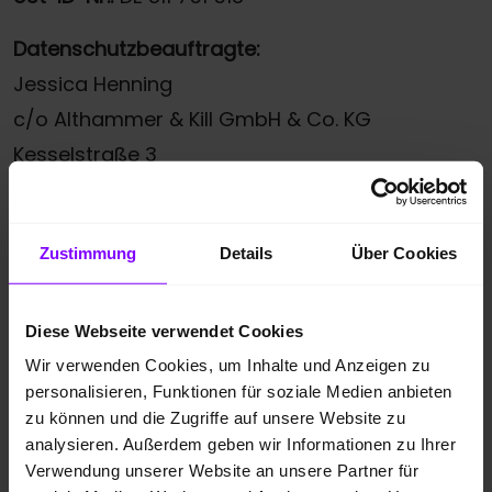
Datenschutzbeauftragte:
Jessica Henning
c/o Althammer & Kill GmbH & Co. KG
Kesselstraße 3
40221 Düsseldorf
Telefon: +49 211 936 748 90
Zustimmung
Details
Über Cookies
E-Mail:
kontakt-dsb@althammer-kill.de
Datenschutz:
Datenschutzerklärung
Diese Webseite verwendet Cookies
Versicherungsvermittlerregister gemäß § 11a
Wir verwenden Cookies, um Inhalte und Anzeigen zu
personalisieren, Funktionen für soziale Medien anbieten
Gewerbeordnung:
zu können und die Zugriffe auf unsere Website zu
Register-Nr.: D-6F0L-6TNLE-48
analysieren. Außerdem geben wir Informationen zu Ihrer
Tätigkeitsart: Versicherungsvertreter mit
Verwendung unserer Website an unsere Partner für