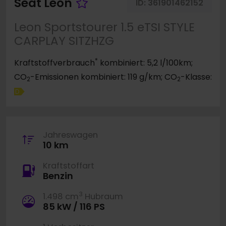
Fahrzeug merken
Seat Leon
ID:
361901462152
Leon Sportstourer 1.5 eTSI STYLE
CARPLAY SITZHZG
*
Kraftstoffverbrauch
kombiniert: 5,2 l/100km;
CO
-Emissionen kombiniert: 119 g/km; CO
-Klasse:
2
2
D
Jahreswagen
10 km
Kraftstoffart
Benzin
3
1.498 cm
Hubraum
85 kW / 116 PS