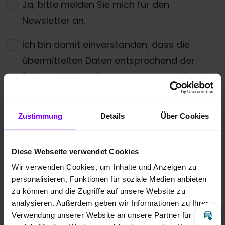
Ja, bitte melden Sie mich für den
Newsletter an.
Ich bin damit einverstanden, dass die
übermittelten Daten entsprechend der
Datenschutzbestimmungen
gespeichert
und verarbeitet werden dürfen. Zudem
gebe ich meine Zustimmung über die
Zustimmung
Details
Über Cookies
angegebenen Möglichkeiten kontaktiert zu
werden.
*
Diese Webseite verwendet Cookies
* Pflichtfeld
Wir verwenden Cookies, um Inhalte und Anzeigen zu
personalisieren, Funktionen für soziale Medien anbieten
Anti-Roboter-Verifizierung
zu können und die Zugriffe auf unsere Website zu
Hier klicken
analysieren. Außerdem geben wir Informationen zu Ihrer
Friendly
Captcha ⇗
Verwendung unserer Website an unsere Partner für
Inz