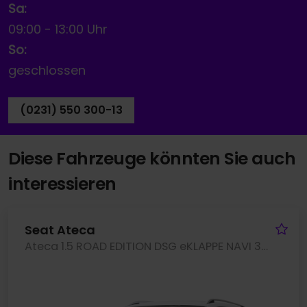
Sa:
09:00
-
13:00 Uhr
So:
geschlossen
(0231) 550 300-13
Diese Fahrzeuge könnten Sie auch
interessieren
Fa
Seat Ateca
Ateca 1.5 ROAD EDITION DSG eKLAPPE NAVI 360CAM