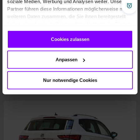
soziale Medien, Werbung und Analysen weiter. Unsere
Pre
Partner führen diese Informationen möglicherweise mit
weiteren Daten zusammen, die Sie ihnen bereitgestellt
haben oder die sie im Rahmen Ihrer Nutzung der Dienste
gesammelt haben.
Cookies zulassen
Anpassen
Nur notwendige Cookies