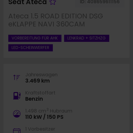
Fahrzeug merken
Seat Ateca
ID:
408659611156
Ateca 1.5 ROAD EDITION DSG
eKLAPPE NAVI 360CAM
VORBEREITUNG FÜR AHK
LENKRAD + SITZHZG
LED-SCHEINWERFER
Jahreswagen
3.469 km
Kraftstoffart
Benzin
3
1.498 cm
Hubraum
110 kW / 150 PS
1 Vorbesitzer