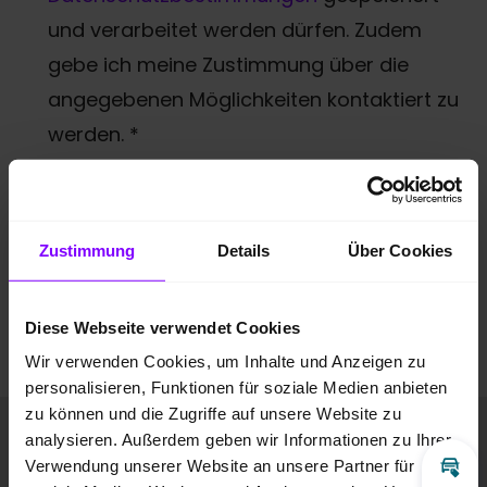
und verarbeitet werden dürfen. Zudem
gebe ich meine Zustimmung über die
angegebenen Möglichkeiten kontaktiert zu
werden.
*
* Pflichtfeld
Anti-Roboter-Verifizierung
Zustimmung
Details
Über Cookies
Hier klicken
Friendly
Captcha ⇗
Diese Webseite verwendet Cookies
Anfrage absenden
Wir verwenden Cookies, um Inhalte und Anzeigen zu
personalisieren, Funktionen für soziale Medien anbieten
zu können und die Zugriffe auf unsere Website zu
Fahrzeugbilder
analysieren. Außerdem geben wir Informationen zu Ihrer
Verwendung unserer Website an unsere Partner für
Inz