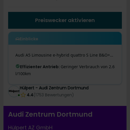
Preiswecker aktivieren
Einblicke
Audi
A5
Limousine e-hybrid quattro S Line B&O+Pano+AHK+Akustikverglasung+AmbienteLichtpaketPro+Memoryfunktion
Effizienter Antrieb
:
Geringer Verbrauch von 2.6
l/100km
Hülpert - Audi Zentrum Dortmund
4.4
(
1753
Bewertungen
)
Audi Zentrum Dortmund
Hülpert AZ GmbH