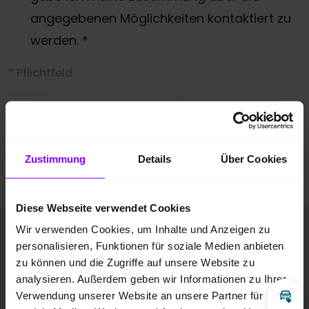
angegebenen Möglichkeiten kontaktiert zu
werden.
*
* Pflichtfeld
Anti-Roboter-Verifizierung
Hier klicken
Friendly
Captcha ⇗
Zustimmung
Details
Über Cookies
Anfrage absenden
Diese Webseite verwendet Cookies
Fahrzeugbilder
Wir verwenden Cookies, um Inhalte und Anzeigen zu
personalisieren, Funktionen für soziale Medien anbieten
zu können und die Zugriffe auf unsere Website zu
analysieren. Außerdem geben wir Informationen zu Ihrer
Verwendung unserer Website an unsere Partner für
Inz