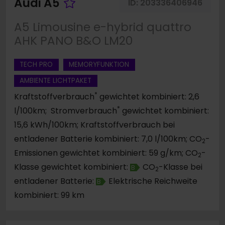
Fahrzeug merken
Audi A5
ID:
203336406946
A5 Limousine e-hybrid quattro
AHK PANO B&O LM20
TECH PRO
MEMORYFUNKTION
AMBIENTE LICHTPAKET
*
Kraftstoffverbrauch
gewichtet kombiniert: 2,6
*
l/100km; Stromverbrauch
gewichtet kombiniert:
15,6 kWh/100km; Kraftstoffverbrauch bei
entladener Batterie kombiniert: 7,0 l/100km; CO
-
2
Emissionen gewichtet kombiniert: 59 g/km; CO
-
2
Klasse gewichtet kombiniert:
CO
-Klasse bei
B
2
entladener Batterie:
Elektrische Reichweite
B
kombiniert: 99 km