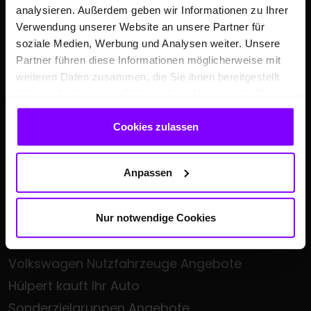
analysieren. Außerdem geben wir Informationen zu Ihrer
Verwendung unserer Website an unsere Partner für
soziale Medien, Werbung und Analysen weiter. Unsere
ANGEBOTE
Partner führen diese Informationen möglicherweise mit
weiteren Daten zusammen, die Sie ihnen bereitgestellt
Hülpert Festpreiswochen - Großer
haben oder die sie im Rahmen Ihrer Nutzung der Dienste
Klimaanlagen-Service inkl. Urlaubscheck
gesammelt haben.
Cookies zulassen
Auto Leasing
Volkswagen Angebote
Audi Angebote
Anpassen
Škoda Angebote
Seat Angebote
Nur notwendige Cookies
Cupra Angebote
Volkswagen Nutzfahrzeuge Angebote
Hülpert kauft Ihr Auto
Sonderzielgruppen Angebote