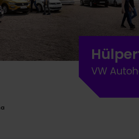
Hülper
VW Autoh
na