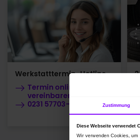
2
Werkstatttermin-Hotline
Termin online
Wi
vereinbaren
U
0231 57703-777
Zustimmung
V
A
Diese Webseite verwendet 
Wir verwenden Cookies, um I