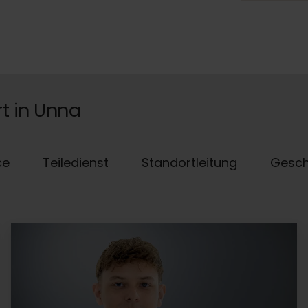
rt in Unna
ce
Teiledienst
Standortleitung
Gesch