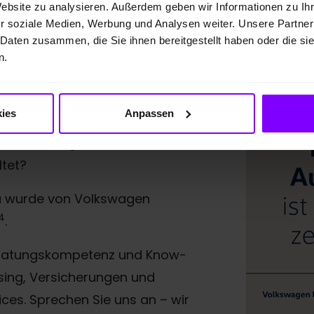
Website zu analysieren. Außerdem geben wir Informationen zu I
r soziale Medien, Werbung und Analysen weiter. Unsere Partner
 Daten zusammen, die Sie ihnen bereitgestellt haben oder die s
n.
fiziert.
ies
Anpassen
fsgerechte Beratung, die neben
nschfahrzeug auch das Thema
ltet?
a wurde von Volkswagen
4
.
 Beratungskompetenz und Know-
sing, Versicherungen und
ces. Sprechen Sie uns an – wir