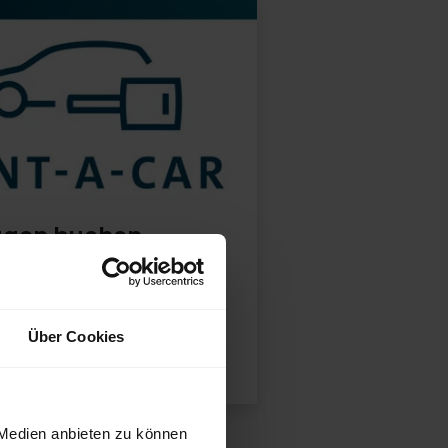
agen buchen
 Ihren Mietwagen online.
 Buchungsportal
Über Cookies
 Medien anbieten zu können