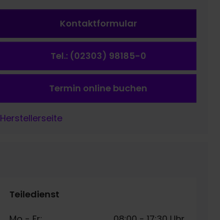
Kontaktformular
Tel.: (02303) 98185-0
Termin online buchen
Herstellerseite
Teiledienst
Mo - Fr:
08:00
-
17:30 Uhr