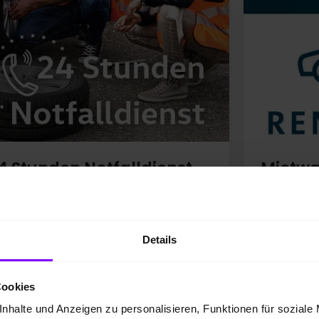
4 Stunden Notfalldienst
Mietw
r sind immer für Sie da - Rund um die
Buchen Sie
hr!
zum
Details
W:
0800 - 897 378 423
udi:
0800 - 283 444 533
Cookies
nhalte und Anzeigen zu personalisieren, Funktionen für soziale