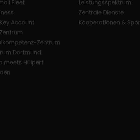
all Fleet
Leistungsspektrum
iness
Zentrale Dienste
 Key Account
Kooperationen & Spo
 Zentrum
ulkompetenz-Zentrum
trum Dortmund
a meets Hülpert
den