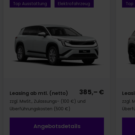
Top Ausstattung
Elektrofahrzeug
Top 
385,– €
Leasing ab mtl. (netto)
Leasi
zzgl. MwSt., Zulassungs- (100 €) und
zzgl. 
Überführungskosten (500 €)
Überf
Angebotsdetails