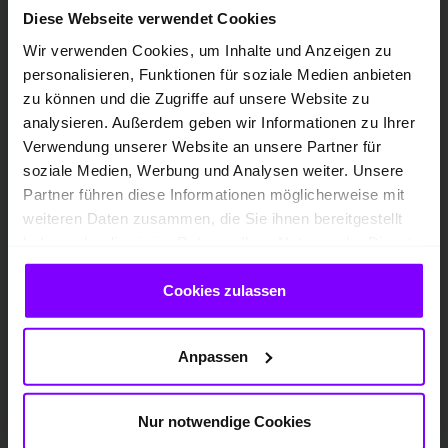
Diese Webseite verwendet Cookies
Wir verwenden Cookies, um Inhalte und Anzeigen zu
personalisieren, Funktionen für soziale Medien anbieten
zu können und die Zugriffe auf unsere Website zu
analysieren. Außerdem geben wir Informationen zu Ihrer
Verwendung unserer Website an unsere Partner für
soziale Medien, Werbung und Analysen weiter. Unsere
Partner führen diese Informationen möglicherweise mit
weiteren Daten zusammen, die Sie ihnen bereitgestellt
haben oder die sie im Rahmen Ihrer Nutzung der Dienste
Laura Varnhold
gesammelt haben.
Cookies zulassen
Verkauf Großkunden, Zertifizierte
Fuhrparkberaterin
0231 57703 -776
Anpassen
E-Mail
Nur notwendige Cookies