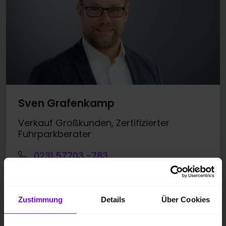
Sven Grafenkamp
Verkauf Großkunden, Zertifizierter
Fuhrparkberater
0231 57703 -783
0173 2110724
E-Mail
Zustimmung
Details
Über Cookies