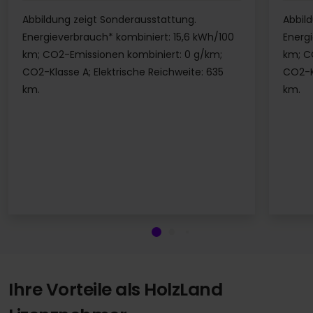
Abbildung zeigt Sonderausstattung.
Abbil
Energieverbrauch* kombiniert: 15,6 kWh/100
Energ
km; CO2-Emissionen kombiniert: 0 g/km;
km; C
CO2-Klasse A; Elektrische Reichweite: 635
CO2-Kl
km.
km.
Ihre Vorteile als HolzLand