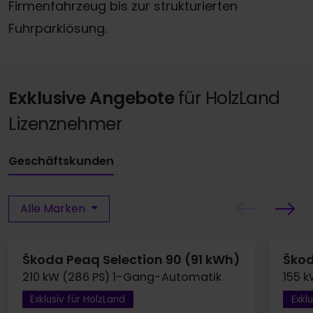
Firmenfahrzeug bis zur strukturierten
Fuhrparklösung.
Exklusive Angebote
für HolzLand
Lizenznehmer
Geschäftskunden
Alle Marken
Škoda Peaq Selection 90 (91 kWh)
Škod
210 kW (286 PS) 1-Gang-Automatik
155 
Exklusiv für HolzLand
Exkl