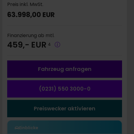
Preis inkl. MwSt.
63.998,00 EUR
Finanzierung ab mtl.
459,- EUR
4
Fahrzeug a
nfragen
(0231) 550 3000-0
Preiswecker aktivieren
Einblicke