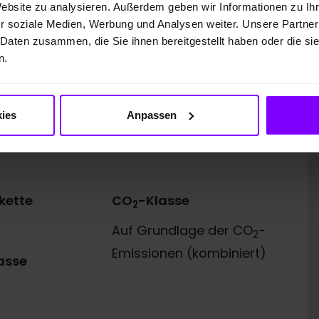
Website zu analysieren. Außerdem geben wir Informationen zu I
65.798,88 EUR
r soziale Medien, Werbung und Analysen weiter. Unsere Partner
44.225,00 EUR
 Daten zusammen, die Sie ihnen bereitgestellt haben oder die s
n.
. 57, 38112 Braunschweig, für die wir als
 die für den Abschluss der Finanzierung nötigen
usgesetzt.
ies
Anpassen
kette
CO
-Klasse
2
Auf Grundlage der CO
-
2
Emissionen (kombiniert)
asse