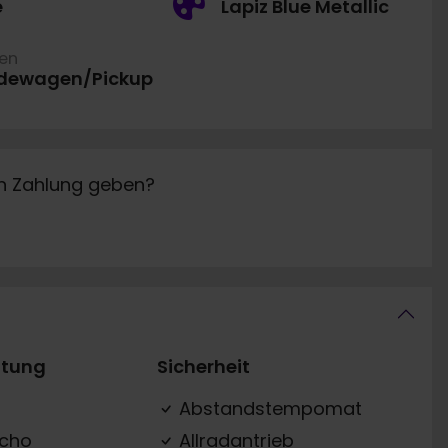
e
Lapiz Blue Metallic
ren
dewagen/Pickup
in Zahlung geben?
ttung
Sicherheit
Abstandstempomat
acho
Allradantrieb