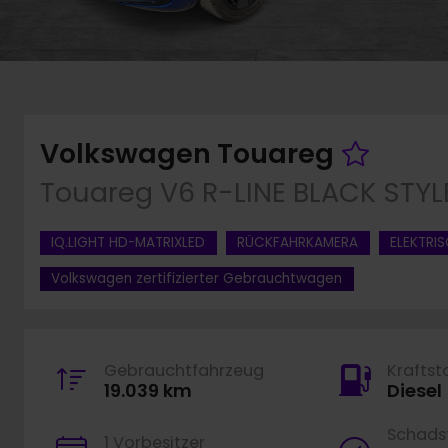
Fahr
Volkswagen Touareg
Touareg V6 R-LINE BLACK STY
IQ.LIGHT HD-MATRIXLED
RÜCKFAHRKAMERA
ELEKTRI
Volkswagen zertifizierter Gebrauchtwagen
Gebrauchtfahrzeug
Kraftst
19.039 km
Diesel
Schadst
1 Vorbesitzer