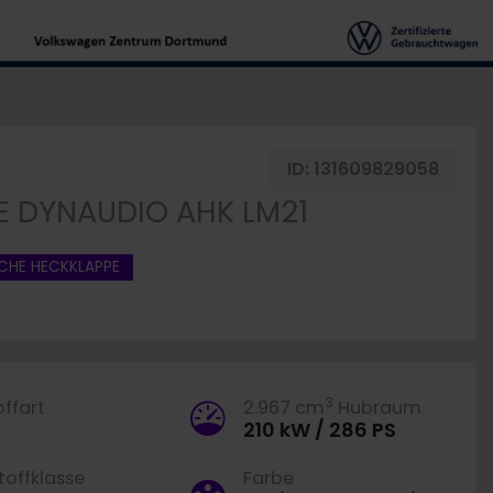
zeug merken
ID:
131609829058
LE DYNAUDIO AHK LM21
SCHE HECKKLAPPE
3
offart
2.967 cm
Hubraum
210 kW / 286 PS
offklasse
Farbe