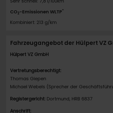
Sehr schnell: 7,8 l/100km
*
CO
-Emissionen WLTP
2
Kombiniert: 213 g/km
Fahrzeugangebot der Hülpert VZ
Hülpert VZ GmbH
Vertretungsberechtigt:
Thomas Giepen
Michael Webels (Sprecher der Geschäftsführ
Registergericht:
Dortmund, HRB 6837
Anschrift: