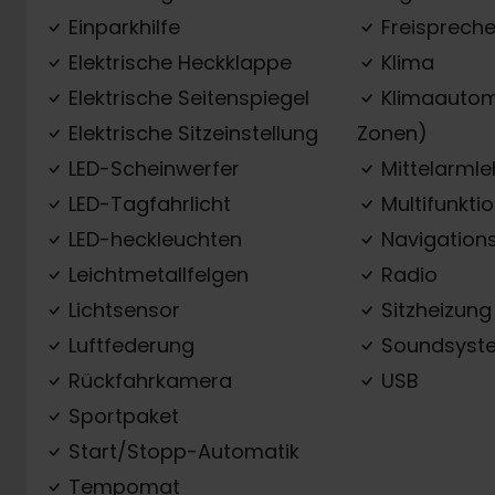
Einparkhilfe
Freispreche
Elektrische Heckklappe
Klima
Elektrische Seitenspiegel
Klimaautom
Elektrische Sitzeinstellung
Zonen)
LED-Scheinwerfer
Mittelarml
LED-Tagfahrlicht
Multifunkti
LED-heckleuchten
Navigation
Leichtmetallfelgen
Radio
Lichtsensor
Sitzheizung
Luftfederung
Soundsyst
Rückfahrkamera
USB
Sportpaket
Start/Stopp-Automatik
Tempomat