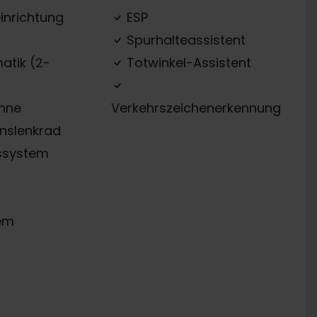
inrichtung
ESP
Spurhalteassistent
atik (2-
Totwinkel-Assistent
ehne
Verkehrszeichenerkennung
onslenkrad
ssystem
em