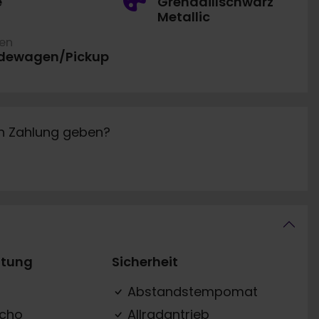
e
Grenadillschwarz
Metallic
ren
dewagen/Pickup
in Zahlung geben?
ttung
Sicherheit
Abstandstempomat
acho
Allradantrieb