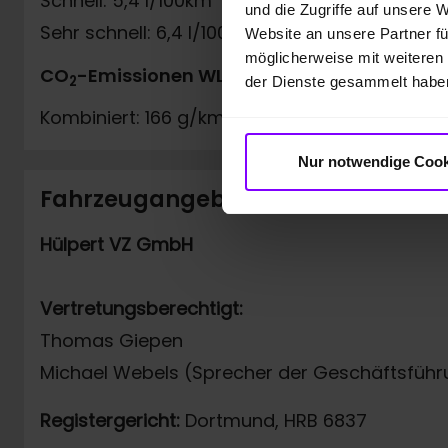
Schnell: 5,4 l/100km
und die Zugriffe auf unsere 
Sehr schnell: 6,4 l/100km
Website an unsere Partner fü
möglicherweise mit weiteren
*
CO
-Emissionen WLTP
2
der Dienste gesammelt habe
Kombiniert: 166 g/km
Nur notwendige Cook
Fahrzeugangebot der Hülpert VZ
Hülpert VZ GmbH
Vertretungsberechtigt:
Thomas Giepen
Michael Webels (Sprecher der Geschäftsführ
Registergericht:
Dortmund, HRB 6837