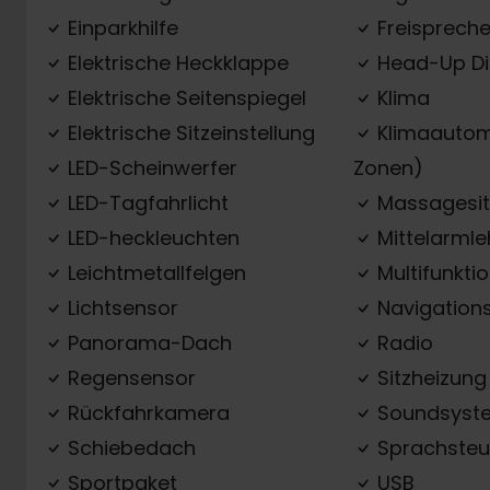
Einparkhilfe
Freispreche
Elektrische Heckklappe
Head-Up Di
Elektrische Seitenspiegel
Klima
Elektrische Sitzeinstellung
Klimaautom
LED-Scheinwerfer
Zonen)
LED-Tagfahrlicht
Massagesit
LED-heckleuchten
Mittelarml
Leichtmetallfelgen
Multifunkti
Lichtsensor
Navigation
Panorama-Dach
Radio
Regensensor
Sitzheizung
Rückfahrkamera
Soundsyst
Schiebedach
Sprachsteu
Sportpaket
USB