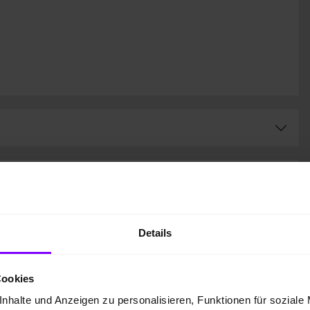
kette
CO
-Klasse
2
Details
Auf Grundlage der CO
-
2
Emissionen (kombiniert)
asse
Cookies
nhalte und Anzeigen zu personalisieren, Funktionen für soziale