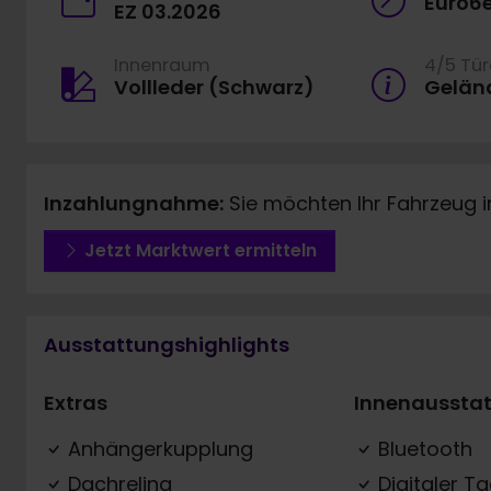
Euro6
EZ 03.2026
Innenraum
4/5 Tü
Vollleder (Schwarz)
Gelän
Inzahlungnahme:
Sie möchten Ihr Fahrzeug 
Jetzt Marktwert ermitteln
Ausstattungshighlights
Extras
Innenaussta
Anhängerkupplung
Bluetooth
Dachreling
Digitaler T