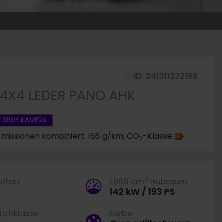
ug merken
ID:
241311272155
E 4X4 LEDER PANO AHK
W 360° KAMERA
Emissionen kombiniert: 166 g/km; CO
-Klasse:
F
2
3
offart
1.968 cm
Hubraum
142 kW / 193 PS
offklasse
Farbe