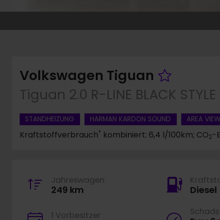
Fahrze
Volkswagen Tiguan
Tiguan 2.0 R-LINE BLACK STYL
STANDHEIZUNG
HARMAN KARDON SOUND
AREA VIE
*
Kraftstoffverbrauch
kombiniert: 6,4 l/100km; CO
-
2
Jahreswagen
Kraftst
249 km
Diesel
Schadst
1 Vorbesitzer