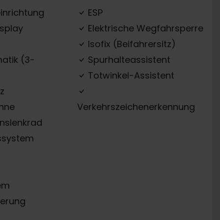
inrichtung
ESP
splay
Elektrische Wegfahrsperre
Isofix (Beifahrersitz)
atik (3-
Spurhalteassistent
Totwinkel-Assistent
z
ehne
Verkehrszeichenerkennung
onslenkrad
ssystem
em
erung