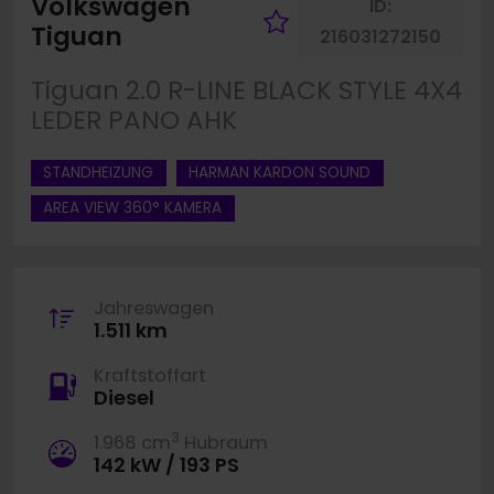
Volkswagen
ID:
Fahrzeug merk
Tiguan
216031272150
Tiguan 2.0 R-LINE BLACK STYLE 4X4
LEDER PANO AHK
STANDHEIZUNG
HARMAN KARDON SOUND
AREA VIEW 360° KAMERA
Jahreswagen
1.511 km
Kraftstoffart
Diesel
3
1.968 cm
Hubraum
142 kW / 193 PS