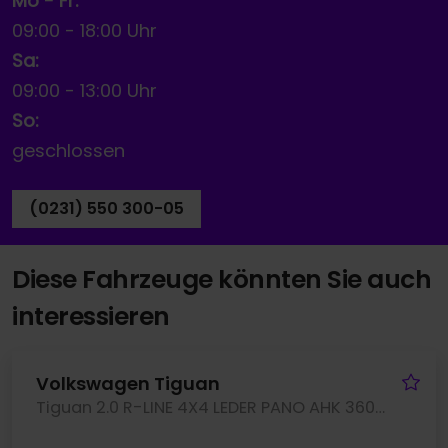
Mo - Fr:
09:00
-
18:00 Uhr
Sa:
09:00
-
13:00 Uhr
So:
geschlossen
(0231) 550 300-05
Diese Fahrzeuge könnten Sie auch
interessieren
Fa
Volkswagen Tiguan
Tiguan 2.0 R-LINE 4X4 LEDER PANO AHK 360CAM LM20