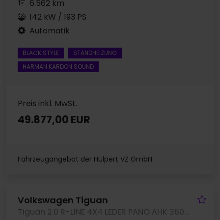
6.562 km
142 kW / 193 PS
Automatik
BLACK STYLE
STANDHEIZUNG
HARMAN KARDON SOUND
Preis inkl. MwSt.
49.877,00 EUR
Fahrzeugangebot der Hülpert VZ GmbH
Fa
Volkswagen Tiguan
Tiguan 2.0 R-LINE 4X4 LEDER PANO AHK 360CAM LM20