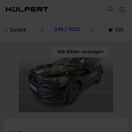
Vorheriges Fahrzeug
345 / 3032
Vorheriges F
Zurück
(
0
)
Alle Bilder anzeigen