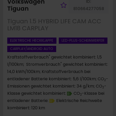
Volkswagen
ID:
Fahrzeug merk
Tiguan
810664277058
Tiguan 1.5 HYBRID LIFE CAM ACC
LM18 CARPLAY
ELEKTRISCHE HECKKLAPPE
LED-PLUS-SCHEINWERFER
CARPLAY/ANDROID AUTO
*
Kraftstoffverbrauch
gewichtet kombiniert: 1,5
*
l/100km; Stromverbrauch
gewichtet kombiniert:
14,0 kWh/100km; Kraftstoffverbrauch bei
entladener Batterie kombiniert: 5,6 l/100km; CO
-
2
Emissionen gewichtet kombiniert: 34 g/km; CO
-
2
Klasse gewichtet kombiniert:
CO
-Klasse bei
B
2
entladener Batterie:
Elektrische Reichweite
D
kombiniert: 120 km