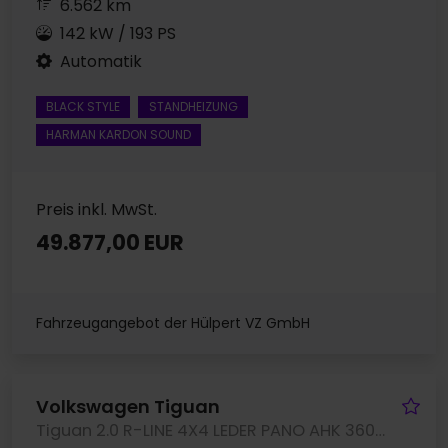
6.562 km
142 kW / 193 PS
Automatik
BLACK STYLE
STANDHEIZUNG
HARMAN KARDON SOUND
Preis inkl. MwSt.
49.877,00 EUR
Fahrzeugangebot der Hülpert VZ GmbH
Fa
Volkswagen Tiguan
Tiguan 2.0 R-LINE 4X4 LEDER PANO AHK 360CAM LM20