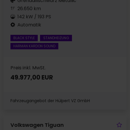
Grenadillschwarz Metallic
26.650 km
142 kW / 193 PS
Automatik
BLACK STYLE
STANDHEIZUNG
HARMAN KARDON SOUND
Preis inkl. MwSt.
49.977,00 EUR
Fahrzeugangebot der Hülpert VZ GmbH
Fa
Volkswagen Tiguan