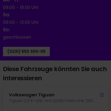
09:00
-
18:00 Uhr
Sa:
09:00
-
13:00 Uhr
So:
geschlossen
(0231) 550 300-05
Diese Fahrzeuge könnten Sie auch
interessieren
Fa
Volkswagen Tiguan
Tiguan 2.0 R-LINE 4X4 LEDER PANO AHK 360CAM LM20