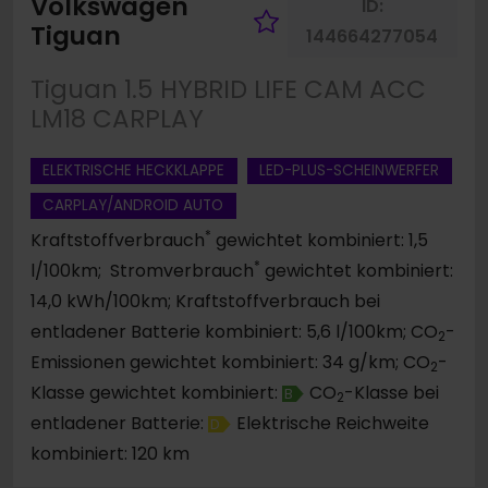
Volkswagen
ID:
Fahrzeug merk
Tiguan
144664277054
Tiguan 1.5 HYBRID LIFE CAM ACC
LM18 CARPLAY
ELEKTRISCHE HECKKLAPPE
LED-PLUS-SCHEINWERFER
CARPLAY/ANDROID AUTO
*
Kraftstoffverbrauch
gewichtet kombiniert: 1,5
*
l/100km; Stromverbrauch
gewichtet kombiniert:
14,0 kWh/100km; Kraftstoffverbrauch bei
entladener Batterie kombiniert: 5,6 l/100km; CO
-
2
Emissionen gewichtet kombiniert: 34 g/km; CO
-
2
Klasse gewichtet kombiniert:
CO
-Klasse bei
B
2
entladener Batterie:
Elektrische Reichweite
D
kombiniert: 120 km