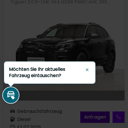
Tiguan 2.0 R-LINE 4X4 LEDER PANO AHK 360CAM LM20
Möchten Sie Ihr aktuelles
Schließen
Fahrzeug eintauschen?
Inzahlungnahme
Gebrauchtfahrzeug
A
nfragen
Diesel
EZ 07.2025