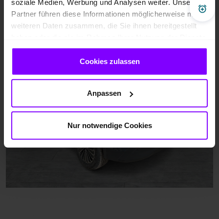
soziale Medien, Werbung und Analysen weiter. Unsere
Pre
Partner führen diese Informationen möglicherweise mit
weiteren Daten zusammen, die Sie ihnen bereitgestellt
haben oder die sie im Rahmen Ihrer Nutzung der Dienste
gesammelt haben.
Cookies zulassen
Anpassen
Nur notwendige Cookies