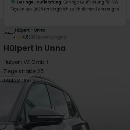
Geringe Laufleistung
:
Geringe Laufleistung für VW
Effizienter Antrieb
:
Geringer Verbrauch von 1.5
Tiguan aus 2025 im Vergleich zu ähnlichen Fahrzeugen
l/100km
Hülpert - Unna
4.6
(
861
Bewertungen
)
Hülpert in Unna
Hülpert VZ GmbH
Ziegelstraße 25
59423 Unna