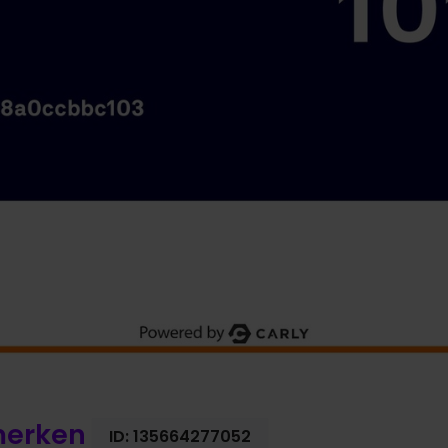
merken
ID:
135664277052