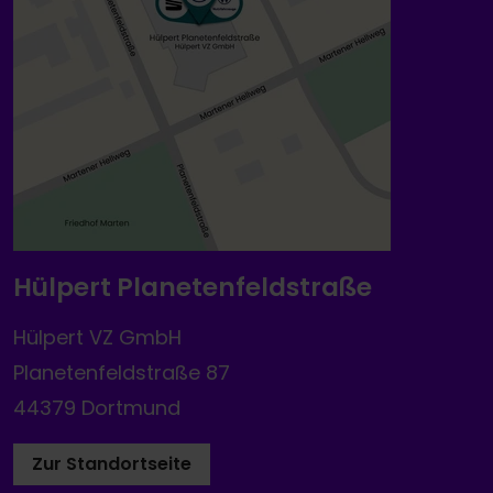
Hülpert Planetenfeldstraße
Hülpert VZ GmbH
Planetenfeldstraße 87
44379 Dortmund
Zur Standortseite