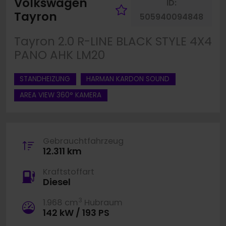
Volkswagen
ID:
Fahrzeug merke
Tayron
505940094848
Tayron 2.0 R-LINE BLACK STYLE 4X4
PANO AHK LM20
STANDHEIZUNG
HARMAN KARDON SOUND
AREA VIEW 360° KAMERA
Gebrauchtfahrzeug
12.311 km
Kraftstoffart
Diesel
3
1.968 cm
Hubraum
142 kW / 193 PS