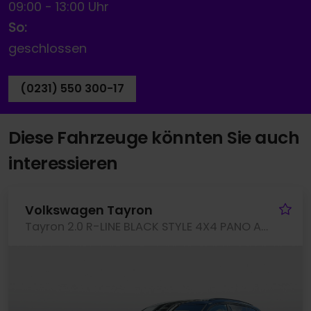
09:00
-
13:00 Uhr
So:
geschlossen
(0231) 550 300-17
Diese Fahrzeuge könnten Sie auch
interessieren
Fa
Volkswagen Tayron
Tayron 2.0 R-LINE BLACK STYLE 4X4 PANO AHK LM20