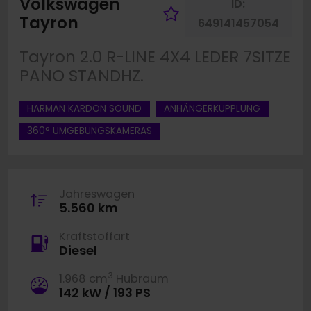
Volkswagen
ID:
Fahrzeug merk
Tayron
649141457054
Tayron 2.0 R-LINE 4X4 LEDER 7SITZE
PANO STANDHZ.
HARMAN KARDON SOUND
ANHÄNGERKUPPLUNG
360° UMGEBUNGSKAMERAS
Jahreswagen
5.560 km
Kraftstoffart
Diesel
3
1.968 cm
Hubraum
142 kW / 193 PS