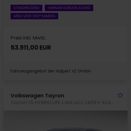
STANDHEIZUNG
HARMAN KARDON SOUND
AREA VIEW 360° KAMERA
Preis inkl. MwSt.
53.911,00 EUR
Fahrzeugangebot der Hülpert VZ GmbH
Fa
Volkswagen Tayron
Tayron 1.5 HYBRID LIFE CAM ACC LM19 E-KLAPPE