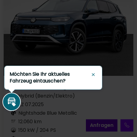
Möchten Sie Ihr aktuelles
Schließen
Fahrzeug eintauschen?
Gebrauchtfahrzeug
Hybrid (Benzin/Elektro)
EZ 07.2025
Inzahlungnahme
Nightshade Blue Metallic
12.060 km
A
nfragen
150 kW / 204 PS