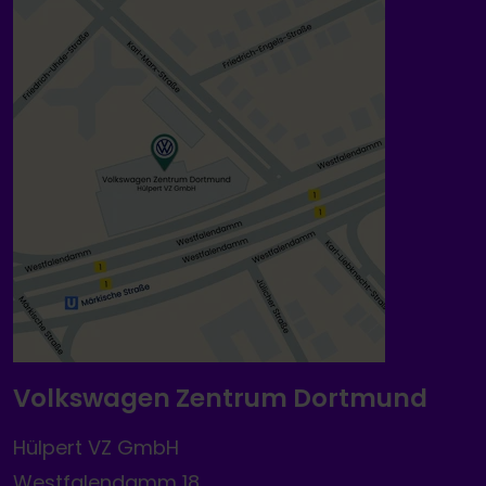
Volkswagen Zentrum Dortmund
Hülpert VZ GmbH
Westfalendamm 18