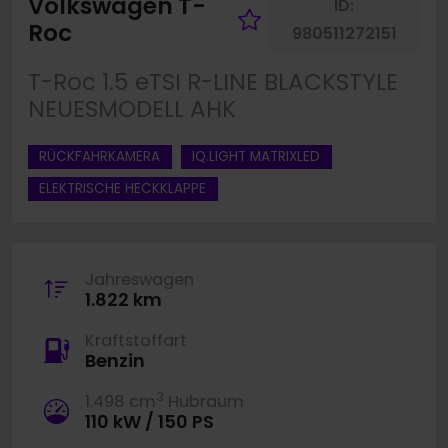
Volkswagen T-
ID:
Fahrzeug merk
Roc
980511272151
T-Roc 1.5 eTSI R-LINE BLACKSTYLE
NEUESMODELL AHK
RÜCKFAHRKAMERA
IQ.LIGHT MATRIXLED
ELEKTRISCHE HECKKLAPPE
Jahreswagen
1.822 km
Kraftstoffart
Benzin
3
1.498 cm
Hubraum
110 kW / 150 PS