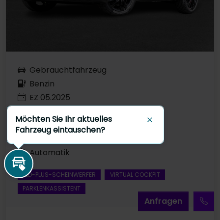
Gebrauchtfahrzeug
Benzin
EZ 05.2025
Deep Black Perleffekt
Möchten Sie Ihr aktuelles
6.593 km
Schließen
Fahrzeug eintauschen?
110 kW / 150 PS
Automatik
Inzahlungnahme
LED-PLUS-SCHEINWERFER
VIRTUAL COCKPIT
PARKLENKASSISTENT
A
nfragen