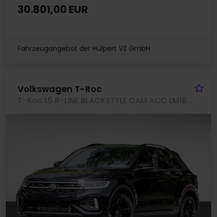
30.801,00 EUR
Fahrzeugangebot der Hülpert VZ GmbH
Fa
Volkswagen T-Roc
T-Roc 1.5 R-LINE BLACKSTYLE CAM ACC LM18 EKLAPPE