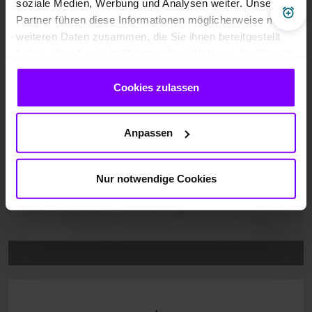
soziale Medien, Werbung und Analysen weiter. Unsere
Pre
Partner führen diese Informationen möglicherweise mit
weiteren Daten zusammen, die Sie ihnen bereitgestellt
haben oder die sie im Rahmen Ihrer Nutzung der Dienste
gesammelt haben.
Cookies zulassen
Anpassen
Nur notwendige Cookies