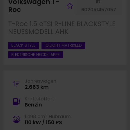
Volkswagen T-
ID:
Fahrzeug merke
Roc
602051457057
T-Roc 1.5 eTSI R-LINE BLACKSTYLE
NEUESMODELL AHK
BLACK STYLE
IQ.LIGHT MATRIXLED
ELEKTRISCHE HECKKLAPPE
Jahreswagen
2.663 km
Kraftstoffart
Benzin
3
1.498 cm
Hubraum
110 kW / 150 PS