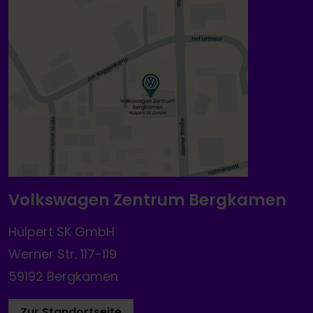
Volkswagen Zentrum Bergkamen
Hülpert SK GmbH
Werner Str. 117-119
59192 Bergkamen
Zur Standortseite