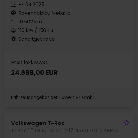
EZ 04.2025
Ravennablau Metallic
10.502 km
110 kW / 150 PS
Schaltgetriebe
Preis inkl. MwSt.
24.888,00 EUR
Fahrzeugangebot der Hülpert VZ GmbH
Fa
Volkswagen T-Roc
T-Roc 1.5 GOAL ACC LM17 NAVI LED+ CARPLAY SITZHZ