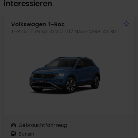
interessieren
Fa
Volkswagen T-Roc
T-Roc 1.5 GOAL ACC LM17 NAVI CARPLAY SITZHEIZUNG
Gebrauchtfahrzeug
Benzin