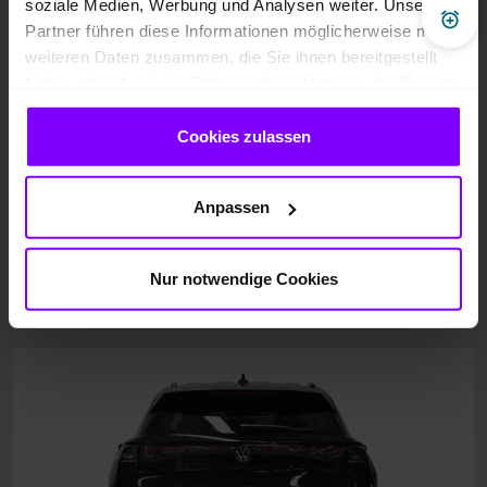
soziale Medien, Werbung und Analysen weiter. Unsere
Pre
Partner führen diese Informationen möglicherweise mit
weiteren Daten zusammen, die Sie ihnen bereitgestellt
haben oder die sie im Rahmen Ihrer Nutzung der Dienste
gesammelt haben.
Cookies zulassen
Anpassen
Nur notwendige Cookies