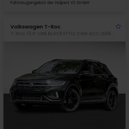
Fahrzeugangebot der Hülpert VZ GmbH
Fa
Volkswagen T-Roc
T-Roc 1.5 R-LINE BLACKSTYLE CAM ACC LM18 EKLAPPE