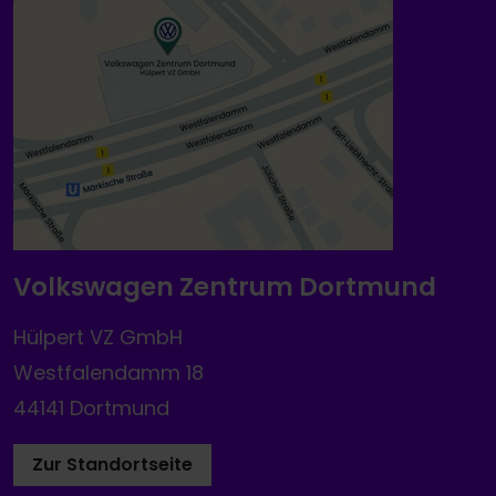
Volkswagen Zentrum Dortmund
Hülpert VZ GmbH
Westfalendamm 18
44141 Dortmund
Zur Standortseite