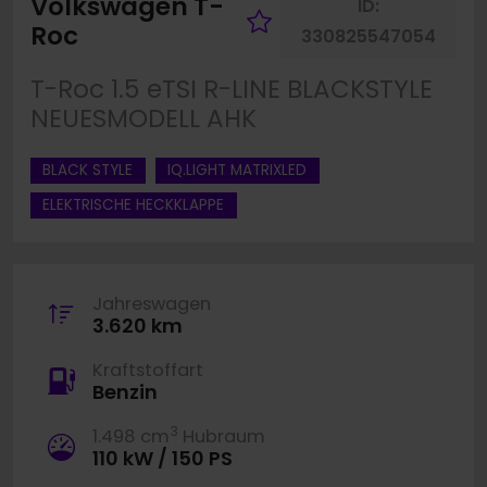
Volkswagen T-
ID:
Fahrzeug merke
Roc
330825547054
T-Roc 1.5 eTSI R-LINE BLACKSTYLE
NEUESMODELL AHK
BLACK STYLE
IQ.LIGHT MATRIXLED
ELEKTRISCHE HECKKLAPPE
Jahreswagen
3.620 km
Kraftstoffart
Benzin
3
1.498 cm
Hubraum
110 kW / 150 PS