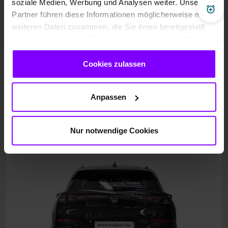
soziale Medien, Werbung und Analysen weiter. Unsere
Pre
Partner führen diese Informationen möglicherweise mit
weiteren Daten zusammen, die Sie ihnen bereitgestellt
haben oder die sie im Rahmen Ihrer Nutzung der Dienste
gesammelt haben.
Cookies zulassen
Anpassen
Nur notwendige Cookies