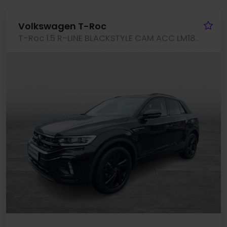
Fa
Volkswagen T-Roc
T-Roc 1.5 R-LINE BLACKSTYLE CAM ACC LM18 EKLAPPE