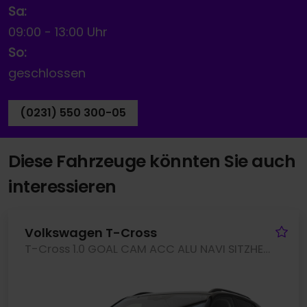
Sa:
09:00
-
13:00 Uhr
So:
geschlossen
(0231) 550 300-05
Diese Fahrzeuge könnten Sie auch
interessieren
Fa
Volkswagen T-Cross
T-Cross 1.0 GOAL CAM ACC ALU NAVI SITZHEIZUNG