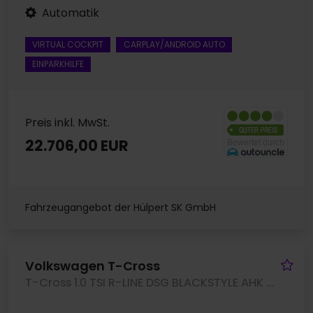
Automatik
VIRTUAL COCKPIT
CARPLAY/ANDROID AUTO
EINPARKHILFE
Preis inkl. MwSt.
22.706,00 EUR
Fahrzeugangebot der Hülpert SK GmbH
Fa
Volkswagen T-Cross
T-Cross 1.0 TSI R-LINE DSG BLACKSTYLE AHK LM18 GARANTIE