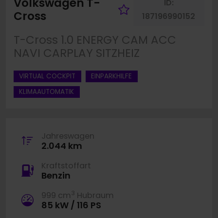
Volkswagen T-
ID:
Fahrzeug merk
Cross
187196990152
T-Cross 1.0 ENERGY CAM ACC
NAVI CARPLAY SITZHEIZ
VIRTUAL COCKPIT
EINPARKHILFE
KLIMAAUTOMATIK
Jahreswagen
2.044 km
Kraftstoffart
Benzin
3
999 cm
Hubraum
85 kW / 116 PS