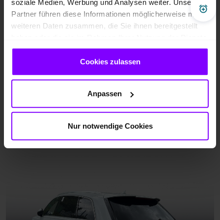
soziale Medien, Werbung und Analysen weiter. Unsere
Pre
Partner führen diese Informationen möglicherweise mit
weiteren Daten zusammen, die Sie ihnen bereitgestellt
haben oder die sie im Rahmen Ihrer Nutzung der Dienste
gesammelt haben.
Cookies zulassen
Anpassen
Nur notwendige Cookies