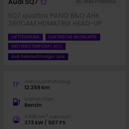
Fahrzeug merken
Audi SQ7
ID:
184571395052
SQ7 quattro PANO B&O AHK
360CAM HDMATRIX HEAD-UP
LUFTFEDERUNG
ELEKTRISCHE HECKKLAPPE
ABSTANDSTEMPOMAT ACC
Audi Gebrauchtwagen :plus
Gebrauchtfahrzeug
12.359 km
Kraftstoffart
Benzin
3
3.996 cm
Hubraum
373 kW / 507 PS