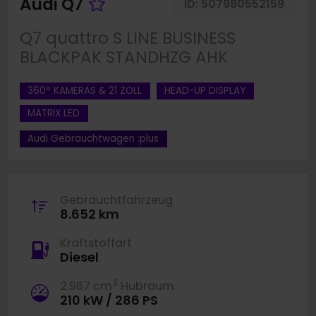
Fahrzeug merken
Audi Q7
ID:
507980552159
Q7 quattro S LINE BUSINESS
BLACKPAK STANDHZG AHK
360° KAMERAS & 21 ZOLL
HEAD-UP DISPLAY
MATRIX LED
Audi Gebrauchtwagen :plus
Gebrauchtfahrzeug
8.652 km
Kraftstoffart
Diesel
3
2.967 cm
Hubraum
210 kW / 286 PS