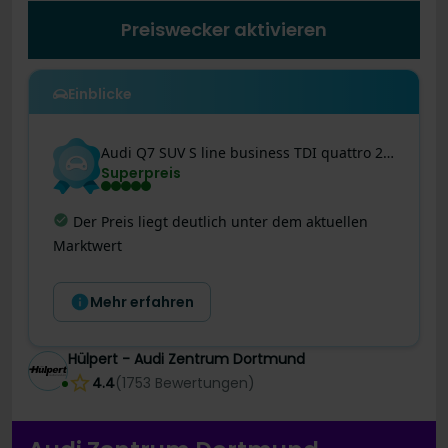
Preiswecker aktivieren
Einblicke
Audi
Q7
SUV S line business TDI quattro 210 kW tiptronic
Superpreis
Letzte Preisänderung
:
Dieses Angebot wurde
gerade noch besser! Der Preis wurde vor 9 Tagen
um 1.034 € reduziert.
Mehr erfahren
Hülpert - Audi Zentrum Dortmund
4.4
(
1753
Bewertungen
)