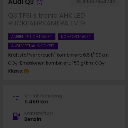
Fahrzeug merken
Audi Q3
ID:
915017354742
Q3 TFSI s tronic AHK LED
RÜCKFAHRKAMERA LM19
AMBIENTE LICHTPAKET
KOMFORTPAKET
AUDI VIRTUAL COCKPIT
*
Kraftstoffverbrauch
kombiniert: 6,6 l/100km;
CO
-Emissionen kombiniert: 150 g/km; CO
-
2
2
Klasse:
E
Vorführfahrzeug
11.450 km
Kraftstoffart
Benzin