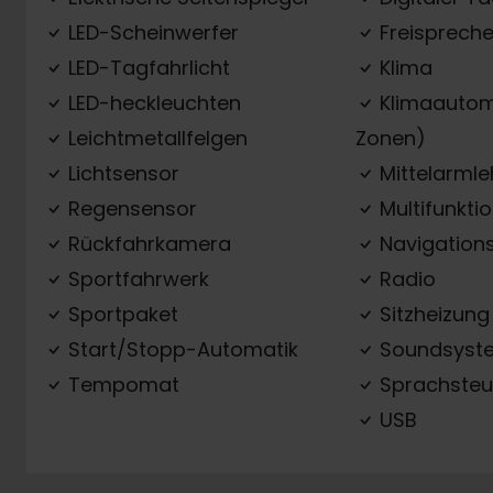
LED-Scheinwerfer
Freispreche
LED-Tagfahrlicht
Klima
LED-heckleuchten
Klimaautom
Leichtmetallfelgen
Zonen)
Lichtsensor
Mittelarml
Regensensor
Multifunkti
Rückfahrkamera
Navigation
Sportfahrwerk
Radio
Sportpaket
Sitzheizung
Start/Stopp-Automatik
Soundsyst
Tempomat
Sprachsteu
USB