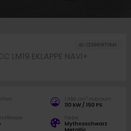
ID:
123961971841
CC LM19 EKLAPPE NAVI+
3
offart
1.498 cm
Hubraum
110 kW / 150 PS
offklasse
Farbe
e
Mythosschwarz
Metallic