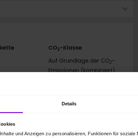
kette
CO
-Klasse
2
Auf Grundlage der CO
-
2
Emissionen (kombiniert)
asse
Details
Cookies
nhalte und Anzeigen zu personalisieren, Funktionen für soziale