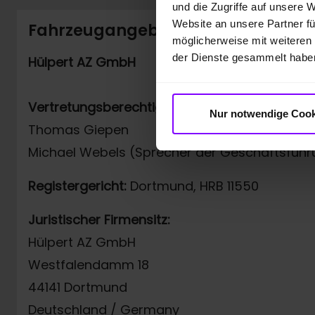
und die Zugriffe auf unsere 
Website an unsere Partner fü
Fahrzeugangebot der Hülpert AZ
möglicherweise mit weiteren
der Dienste gesammelt habe
Hülpert AZ GmbH
Vertretungsberechtigt:
Nur notwendige Cook
Thomas Giepen
Michael Webels (Sprecher der Geschäftsführ
Registergericht:
Dortmund, HRB 11550
Juristischer Firmensitz:
Hülpert AZ GmbH
Westfalendamm 18
44141 Dortmund
Deutschland / Germany