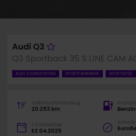
Fahrzeug merken
Audi Q3
Q3 Sportback 35 S LINE CAM A
AUDI SOUNDSYSTEM
SPORTFAHRWERK
SPORTSITZE
Gebrauchtfahrzeug
Kraftst
20.253 km
Benzin
Schadst
1 Vorbesitzer
Euro6
EZ 04.2025