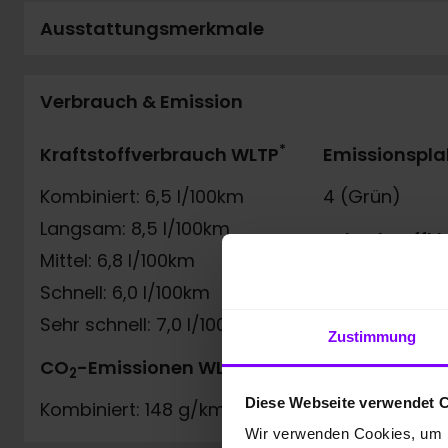
Ausstattungsmerkmale
Verbrauch & Emission
*
Kraftstoffverbrauch WLTP
Emissionspla
Kombiniert: 6,5 l/100km
4 (Grün)
Langsam: 8,5 l/100km
Schadstoffkl
Mittel: 6,8 l/100km
Euro6e
Schnell: 6,0 l/100km
Sehr schnell: 7,0 l/100km
Zustimmung
*
CO
-Emissionen WLTP
2
Diese Webseite verwendet 
Kombiniert: 148 g/km
Wir verwenden Cookies, um I