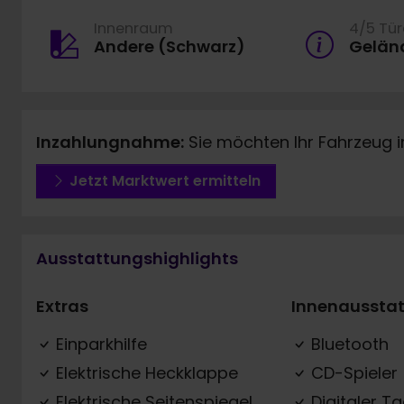
Innenraum
4/5 Tü
Andere (Schwarz)
Gelän
Inzahlungnahme:
Sie möchten Ihr Fahrzeug 
Jetzt Marktwert ermitteln
Ausstattungshighlights
Extras
Innenaussta
Einparkhilfe
Bluetooth
Elektrische Heckklappe
CD-Spieler
Elektrische Seitenspiegel
Digitaler T