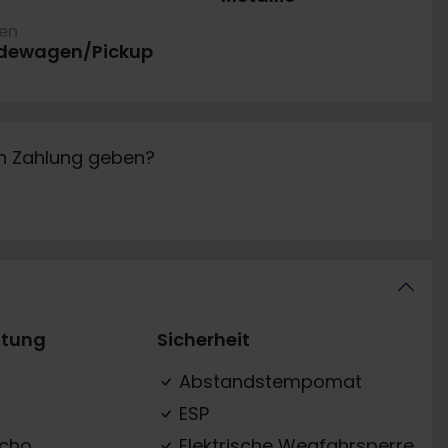
ren
dewagen/Pickup
in Zahlung geben?
ttung
Sicherheit
Abstandstempomat
ESP
acho
Elektrische Wegfahrsperre