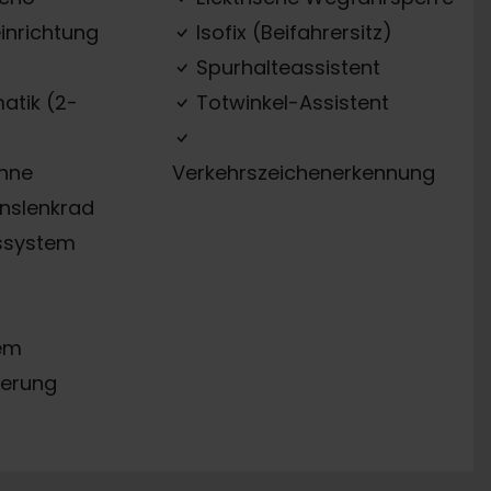
inrichtung
Isofix (Beifahrersitz)
Spurhalteassistent
atik (2-
Totwinkel-Assistent
ehne
Verkehrszeichenerkennung
onslenkrad
ssystem
em
erung