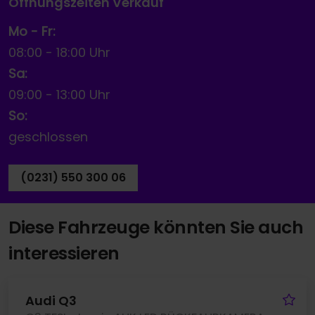
Öffnungszeiten Verkauf
Mo - Fr:
08:00
-
18:00 Uhr
Sa:
09:00
-
13:00 Uhr
So:
geschlossen
(0231) 550 300 06
Diese Fahrzeuge könnten Sie auch
interessieren
Fa
Audi Q3