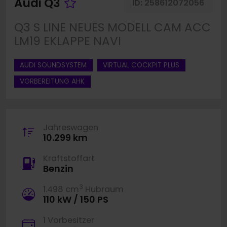
Fahrzeug merken
Audi Q3
ID:
258612072056
Q3 S LINE NEUES MODELL CAM ACC
LM19 EKLAPPE NAVI
AUDI SOUNDSYSTEM
VIRTUAL COCKPIT PLUS
VORBEREITUNG AHK
Jahreswagen
10.299 km
Kraftstoffart
Benzin
3
1.498 cm
Hubraum
110 kW / 150 PS
1 Vorbesitzer