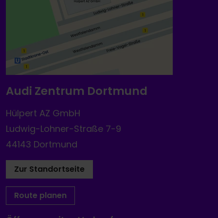
Audi Zentrum Dortmund
Hülpert AZ GmbH
Ludwig-Lohner-Straße 7-9
44143 Dortmund
Zur Standortseite
Route planen