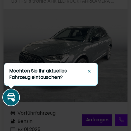
Q3 TFSI s tronic AHK LED RÜCKFAHRKAMERA LM19
Möchten Sie Ihr aktuelles
Schließen
Fahrzeug eintauschen?
Inzahlungnahme
Vorführfahrzeug
A
nfragen
Benzin
EZ 01.2025