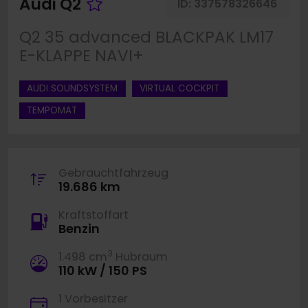
Fahrzeug merken
Audi Q2
ID:
337578326646
Q2 35 advanced BLACKPAK LM17
E-KLAPPE NAVI+
AUDI SOUNDSYSTEM
VIRTUAL COCKPIT
TEMPOMAT
Gebrauchtfahrzeug
19.686 km
Kraftstoffart
Benzin
3
1.498 cm
Hubraum
110 kW / 150 PS
1 Vorbesitzer