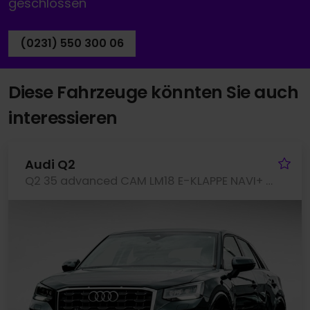
geschlossen
(0231) 550 300 06
Diese Fahrzeuge könnten Sie auch
interessieren
Fa
Audi Q2
Q2 35 advanced CAM LM18 E-KLAPPE NAVI+ SITZHEIZ.