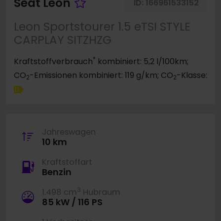
Fahrzeug merken
Seat Leon
ID:
166961533152
Leon Sportstourer 1.5 eTSI STYLE
CARPLAY SITZHZG
*
Kraftstoffverbrauch
kombiniert: 5,2 l/100km;
CO
-Emissionen kombiniert: 119 g/km; CO
-Klasse:
2
2
D
Jahreswagen
10 km
Kraftstoffart
Benzin
3
1.498 cm
Hubraum
85 kW / 116 PS