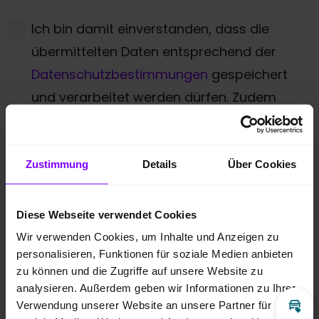
Ich bin damit einverstanden, dass die
übermittelten Daten entsprechend der
Datenschutzbestimmungen
gespeichert
und verarbeitet werden dürfen. Zudem
gebe ich meine Zustimmung über die
angegebenen Möglichkeiten kontaktiert zu
werden.
*
Zustimmung
Details
Über Cookies
* Pflichtfeld
Diese Webseite verwendet Cookies
Anti-Roboter-Verifizierung
Wir verwenden Cookies, um Inhalte und Anzeigen zu
Hier klicken
personalisieren, Funktionen für soziale Medien anbieten
Friendly
Captcha ⇗
zu können und die Zugriffe auf unsere Website zu
analysieren. Außerdem geben wir Informationen zu Ihrer
Anfrage absenden
Verwendung unserer Website an unsere Partner für
Inz