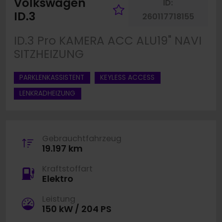
Volkswagen
ID:
Fahrzeug merke
ID.3
260117718155
ID.3 Pro KAMERA ACC ALU19" NAVI
SITZHEIZUNG
PARKLENKASSISTENT
KEYLESS ACCESS
LENKRADHEIZUNG
Gebrauchtfahrzeug
19.197 km
Kraftstoffart
Elektro
Leistung
150 kW / 204 PS