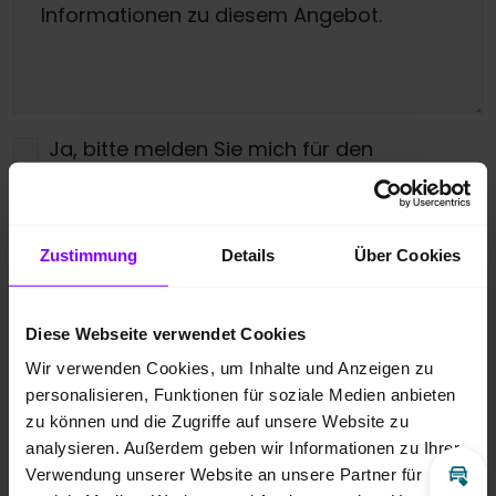
Ja, bitte melden Sie mich für den
Newsletter an.
Ich bin damit einverstanden, dass die
Zustimmung
Details
Über Cookies
übermittelten Daten entsprechend der
Datenschutzbestimmungen
gespeichert
Diese Webseite verwendet Cookies
und verarbeitet werden dürfen. Zudem
Wir verwenden Cookies, um Inhalte und Anzeigen zu
gebe ich meine Zustimmung über die
personalisieren, Funktionen für soziale Medien anbieten
angegebenen Möglichkeiten kontaktiert zu
zu können und die Zugriffe auf unsere Website zu
werden.
*
analysieren. Außerdem geben wir Informationen zu Ihrer
Verwendung unserer Website an unsere Partner für
Inz