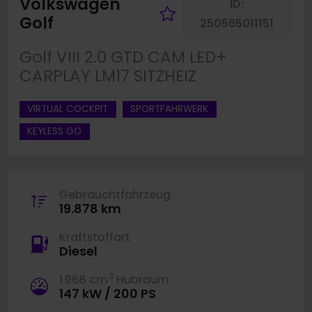
Volkswagen
ID:
Fahrzeug merke
Golf
250565011151
Golf VIII 2.0 GTD CAM LED+
CARPLAY LM17 SITZHEIZ
VIRTUAL COCKPIT
SPORTFAHRWERK
KEYLESS GO
Gebrauchtfahrzeug
19.878 km
Kraftstoffart
Diesel
3
1.968 cm
Hubraum
147 kW / 200 PS