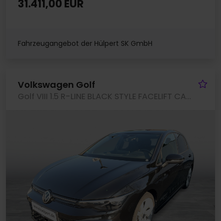
31.411,00 EUR
Fahrzeugangebot der Hülpert SK GmbH
Fa
Volkswagen Golf
Golf VIII 1.5 R-LINE BLACK STYLE FACELIFT CAM ACC LM18 NAVI