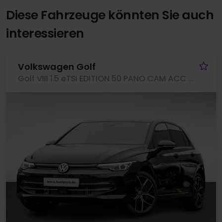
Diese Fahrzeuge könnten Sie auch
interessieren
Fa
Volkswagen Golf
Golf VIII 1.5 eTSI EDITION 50 PANO CAM ACC LM18