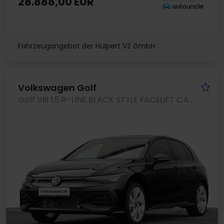
28.888,00 EUR
Fahrzeugangebot der Hülpert VZ GmbH
Fa
Volkswagen Golf
Golf VIII 1.5 R-LINE BLACK STYLE FACELIFT CAM ACC LM18 NAVI