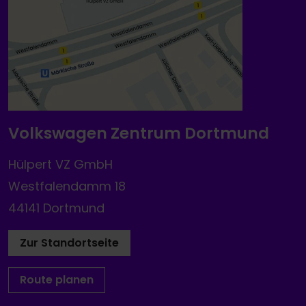
Volkswagen Zentrum Dortmund
Hülpert VZ GmbH
Westfalendamm 18
44141 Dortmund
Zur Standortseite
Route planen