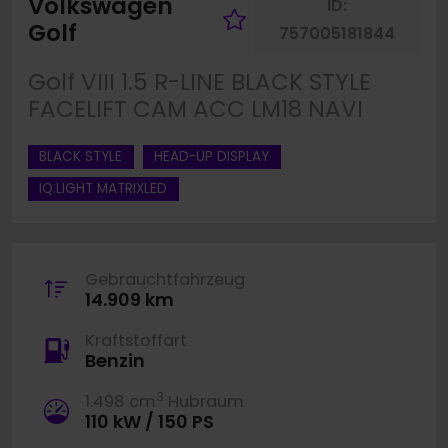
Volkswagen
ID:
Fahrzeug merke
Golf
757005181844
Golf VIII 1.5 R-LINE BLACK STYLE
FACELIFT CAM ACC LM18 NAVI
BLACK STYLE
HEAD-UP DISPLAY
IQ.LIGHT MATRIXLED
Gebrauchtfahrzeug
14.909 km
Kraftstoffart
Benzin
3
1.498 cm
Hubraum
110 kW / 150 PS