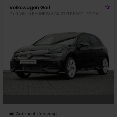
Fa
Volkswagen Golf
Golf VIII 1.5 R-LINE BLACK STYLE FACELIFT CAM ACC LM18 NAVI
Gebrauchtfahrzeug