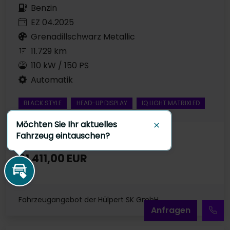
Benzin
EZ 04.2025
Grenadillschwarz Metallic
11.729 km
110 kW / 150 PS
Automatik
BLACK STYLE
HEAD-UP DISPLAY
IQ.LIGHT MATRIXLED
Möchten Sie Ihr aktuelles
Schließen
Fahrzeug eintauschen?
Preis inkl. MwSt.
31.411,00 EUR
Inzahlungnahme
Fahrzeugangebot der Hülpert SK GmbH
A
nfragen