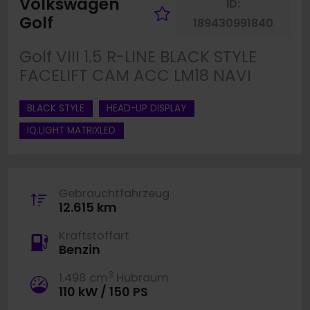
Volkswagen
ID:
Fahrzeug merke
Golf
189430991840
Golf VIII 1.5 R-LINE BLACK STYLE
FACELIFT CAM ACC LM18 NAVI
BLACK STYLE
HEAD-UP DISPLAY
IQ.LIGHT MATRIXLED
Gebrauchtfahrzeug
12.615 km
Kraftstoffart
Benzin
3
1.498 cm
Hubraum
110 kW / 150 PS