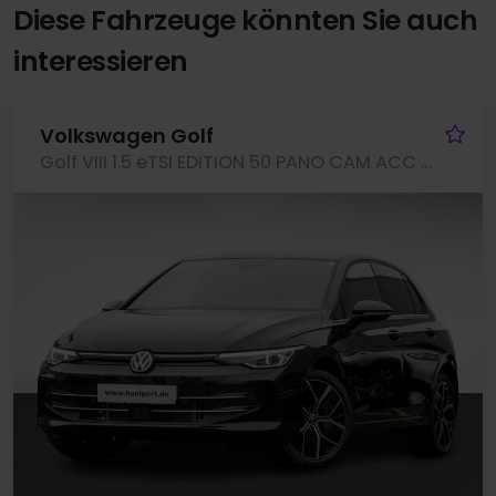
Diese Fahrzeuge könnten Sie auch
interessieren
Fa
Volkswagen Golf
Golf VIII 1.5 eTSI EDITION 50 PANO CAM ACC LM18