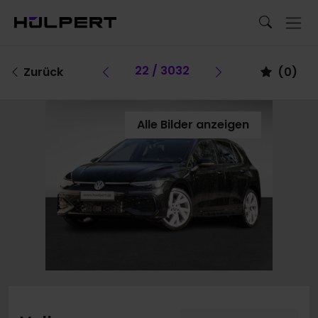
Vorheriges Fahrzeug
22 / 3032
Vorheriges Fa
Zurück
(
0
)
Alle Bilder anzeigen