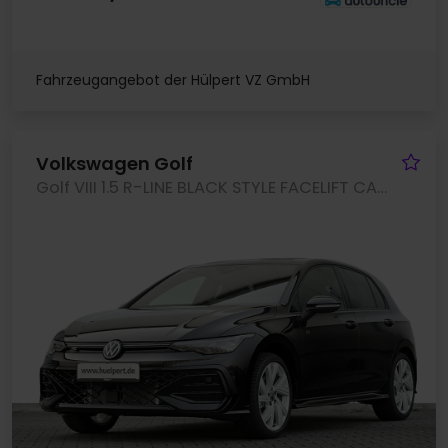
Fahrzeugangebot der Hülpert VZ GmbH
Fa
Volkswagen Golf
Golf VIII 1.5 R-LINE BLACK STYLE FACELIFT CAM ACC LM18 NAVI