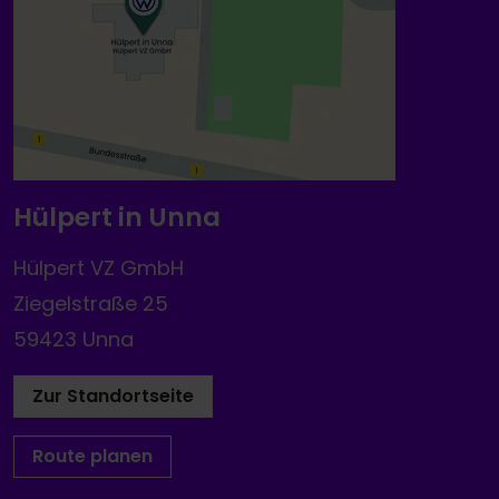
Hülpert in Unna
Hülpert VZ GmbH
Ziegelstraße 25
59423 Unna
Zur Standortseite
Route planen