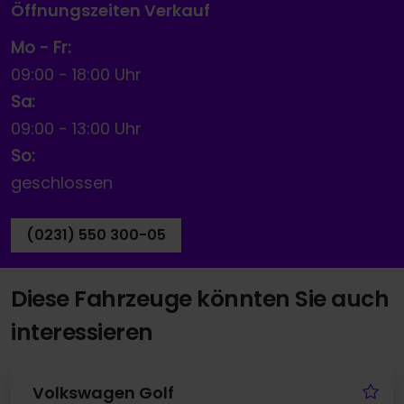
Öffnungszeiten Verkauf
Mo - Fr:
09:00
-
18:00 Uhr
Sa:
09:00
-
13:00 Uhr
So:
geschlossen
(0231) 550 300-05
Diese Fahrzeuge könnten Sie auch
interessieren
Fa
Volkswagen Golf