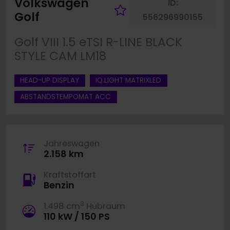
Volkswagen
ID:
Fahrzeug merke
Golf
556296990155
Golf VIII 1.5 eTSI R-LINE BLACK
STYLE CAM LM18
HEAD-UP DISPLAY
IQ.LIGHT MATRIXLED
ABSTANDSTEMPOMAT ACC
Jahreswagen
2.158 km
Kraftstoffart
Benzin
3
1.498 cm
Hubraum
110 kW / 150 PS