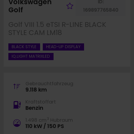
Volkswagen
ID:
Fahrzeug merke
Golf
169897765840
Golf VIII 1.5 eTSI R-LINE BLACK
STYLE CAM LM18
BLACK STYLE
HEAD-UP DISPLAY
IQ.LIGHT MATRIXLED
Gebrauchtfahrzeug
9.118 km
Kraftstoffart
Benzin
3
1.498 cm
Hubraum
110 kW / 150 PS