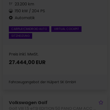
23.200 km
150 kW / 204 PS
Automatik
CARPLAY/ANDROID AUTO
VIRTUAL COCKPIT
SITZHEIZUNG
Preis inkl. MwSt.
27.444,00 EUR
Fahrzeugangebot der Hülpert SK GmbH
Fa
Volkswagen Golf
Golf VIII 1.5 eTSI EDITION 50 PANO CAM ACC LM18