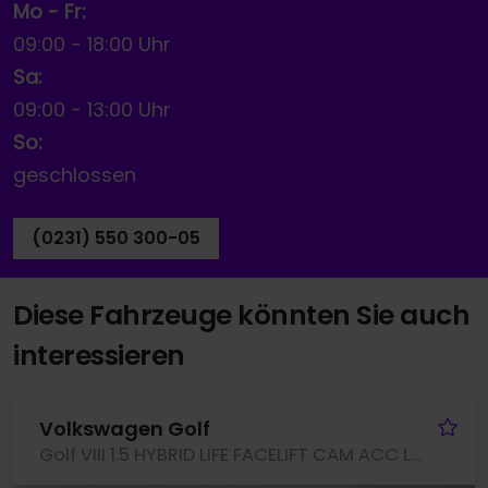
Mo - Fr:
09:00
-
18:00 Uhr
Sa:
09:00
-
13:00 Uhr
So:
geschlossen
(0231) 550 300-05
Diese Fahrzeuge könnten Sie auch
interessieren
Fa
Volkswagen Golf
Golf VIII 1.5 HYBRID LIFE FACELIFT CAM ACC LM17