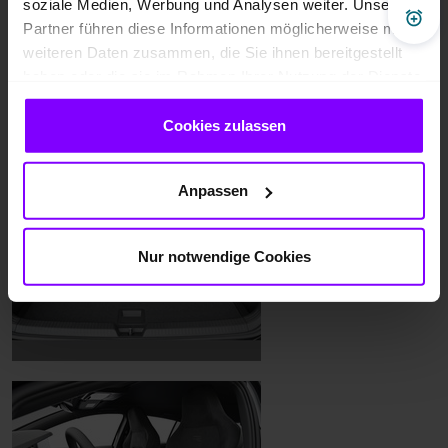
soziale Medien, Werbung und Analysen weiter. Unsere
Pre
Partner führen diese Informationen möglicherweise mit
weiteren Daten zusammen, die Sie ihnen bereitgestellt
haben oder die sie im Rahmen Ihrer Nutzung der Dienste
gesammelt haben.
Cookies zulassen
Anpassen
Nur notwendige Cookies