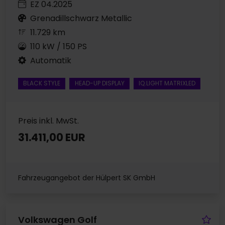
EZ 04.2025
Grenadillschwarz Metallic
11.729 km
110 kW / 150 PS
Automatik
BLACK STYLE
HEAD-UP DISPLAY
IQ.LIGHT MATRIXLED
Preis inkl. MwSt.
31.411,00 EUR
Fahrzeugangebot der Hülpert SK GmbH
Fa
Volkswagen Golf