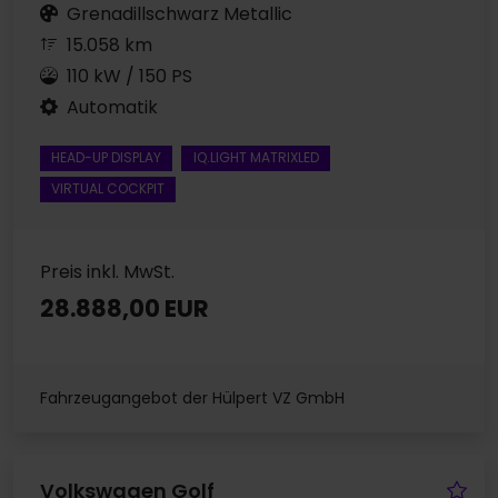
Grenadillschwarz Metallic
15.058 km
110 kW / 150 PS
Automatik
HEAD-UP DISPLAY
IQ.LIGHT MATRIXLED
VIRTUAL COCKPIT
Preis inkl. MwSt.
28.888,00 EUR
Fahrzeugangebot der Hülpert VZ GmbH
Fa
Volkswagen Golf