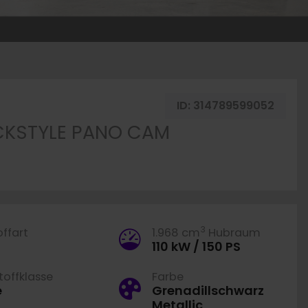
ahrzeug merken
ID:
314789599052
BLACKSTYLE PANO CAM
3
offart
1.968 cm
Hubraum
110 kW / 150 PS
offklasse
Farbe
e
Grenadillschwarz
Metallic