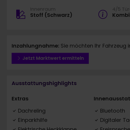
Innenraum
4/5 Tü
Stoff (Schwarz)
Kombi
Inzahlungnahme:
Sie möchten Ihr Fahrzeug 
Jetzt Marktwert ermitteln
Ausstattungshighlights
Extras
Innenaussta
Dachreling
Bluetooth
Einparkhilfe
Digitaler T
Elektrische Heckklappe
Freispreche