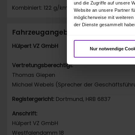
und die Zugriffe auf unsere 
Kombiniert: 122 g/km
Website an unsere Partner fü
möglicherweise mit weiteren
der Dienste gesammelt habe
Fahrzeugangebot der Hülpert VZ
Hülpert VZ GmbH
Nur notwendige Cook
Vertretungsberechtigt:
Thomas Giepen
Michael Webels (Sprecher der Geschäftsführ
Registergericht:
Dortmund, HRB 6837
Anschrift:
Hülpert VZ GmbH
Westfalendamm 18