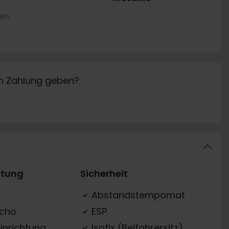
ren
in Zahlung geben?
ttung
Sicherheit
Abstandstempomat
acho
ESP
inrichtung
Isofix (Beifahrersitz)