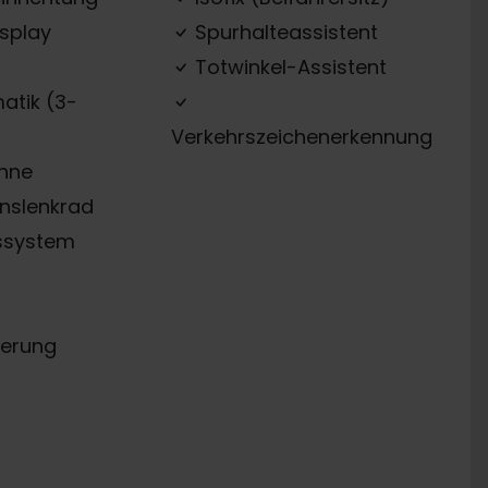
splay
Spurhalteassistent
Totwinkel-Assistent
atik (3-
Verkehrszeichenerkennung
ehne
onslenkrad
ssystem
erung