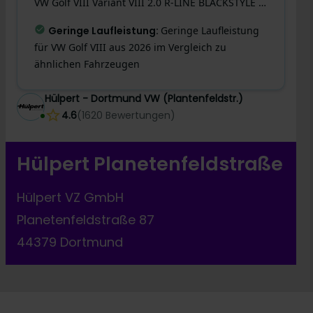
VW
Golf VIII
Variant VIII 2.0 R-LINE BLACKSTYLE PANO CAM
Geringe Laufleistung
:
Geringe Laufleistung
für VW Golf VIII aus 2026 im Vergleich zu
ähnlichen Fahrzeugen
Hülpert - Dortmund VW (Plantenfeldstr.)
4.6
(
1620
Bewertungen
)
Hülpert Planetenfeldstraße
Hülpert VZ GmbH
Planetenfeldstraße 87
44379 Dortmund