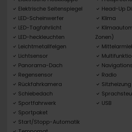
Elektrische Seitenspiegel
Head-Up Di
LED-Scheinwerfer
Klima
LED-Tagfahrlicht
Klimaautom
LED-heckleuchten
Zonen)
Leichtmetallfelgen
Mittelarml
Lichtsensor
Multifunkti
Panorama-Dach
Navigation
Regensensor
Radio
Rückfahrkamera
Sitzheizung
Schiebedach
Sprachsteu
Sportfahrwerk
USB
Sportpaket
Start/Stopp-Automatik
Tempomat