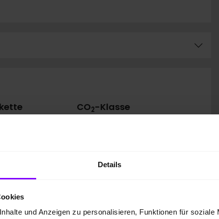
kette
CO
-Klasse
2
Auf Grundlage der CO
-
2
Emissionen (kombiniert)
asse
Details
Cookies
nhalte und Anzeigen zu personalisieren, Funktionen für soziale