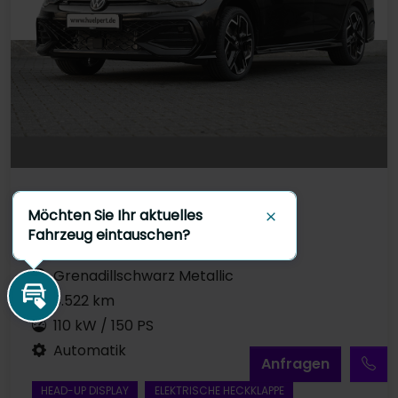
Gebrauchtfahrzeug
Möchten Sie Ihr aktuelles
Diesel
Schließen
Fahrzeug eintauschen?
EZ 05.2025
Grenadillschwarz Metallic
9.522 km
Inzahlungnahme
110 kW / 150 PS
Automatik
A
nfragen
HEAD-UP DISPLAY
ELEKTRISCHE HECKKLAPPE