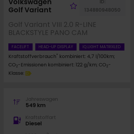
Volkswagen
ID:
Fahrzeug merk
Golf Variant
134880948050
Golf Variant VIII 2.0 R-LINE
BLACKSTYLE PANO CAM
FACELIFT
HEAD-UP DISPLAY
IQ.LIGHT MATRIXLED
*
Kraftstoffverbrauch
kombiniert: 4,7 l/100km;
CO
-Emissionen kombiniert: 122 g/km; CO
-
2
2
Klasse:
D
Jahreswagen
549 km
Kraftstoffart
Diesel