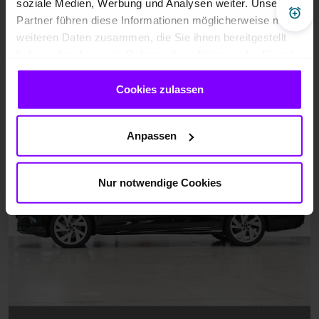
soziale Medien, Werbung und Analysen weiter. Unsere
Pre
Partner führen diese Informationen möglicherweise mit
weiteren Daten zusammen, die Sie ihnen bereitgestellt
haben oder die sie im Rahmen Ihrer Nutzung der Dienste
gesammelt haben.
Cookies zulassen
Anpassen
Nur notwendige Cookies