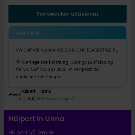
Preiswecker aktivieren
Einblicke
VW
Golf VIII
Variant VIII 2.0 R-LINE BLACKSTYLE PANO CAM
Letzte Preisänderung
:
Dieses Angebot ist
noch besser geworden! Der Preis wurde heute um
128 € reduziert!
Hülpert - Unna
4.6
(
861
Bewertungen
)
Hülpert in Unna
Hülpert VZ GmbH