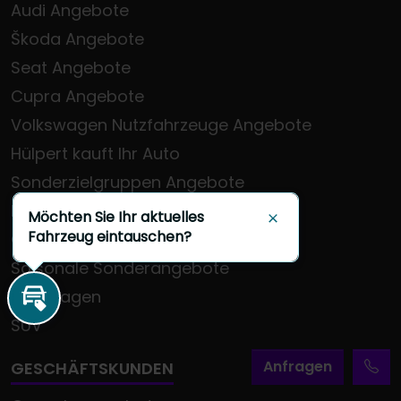
Audi Angebote
Škoda Angebote
Seat Angebote
Cupra Angebote
Volkswagen Nutzfahrzeuge Angebote
Hülpert kauft Ihr Auto
Sonderzielgruppen Angebote
E-Mobilität
Möchten Sie Ihr aktuelles
Schließen
Fahrzeug eintauschen?
Gebrauchtwagen
Saisonale Sonderangebote
Kleinwagen
Inzahlungnahme
SUV
A
nfragen
GESCHÄFTSKUNDEN