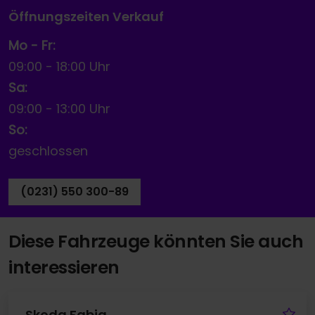
Öffnungszeiten Verkauf
Mo - Fr:
09:00
-
18:00 Uhr
Sa:
09:00
-
13:00 Uhr
So:
geschlossen
(0231) 550 300-89
Diese Fahrzeuge könnten Sie auch
interessieren
Fa
Skoda Fabia