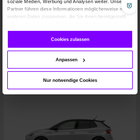
soziale Medien, Werbung und Analysen weiter. Unsere
Pre
Partner führen diese Informationen möglicherweise mit
weiteren Daten zusammen, die Sie ihnen bereitgestellt
haben oder die sie im Rahmen Ihrer Nutzung der Dienste
gesammelt haben.
Cookies zulassen
Anpassen
Nur notwendige Cookies