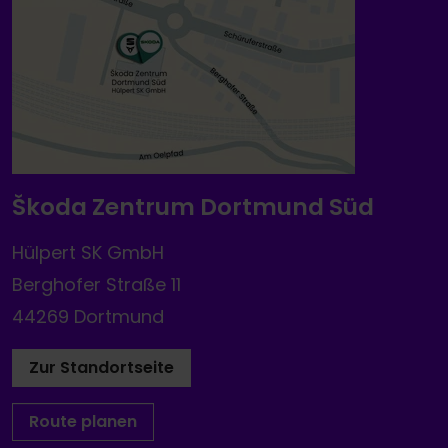
Škoda Zentrum Dortmund Süd
Hülpert SK GmbH
Berghofer Straße 11
44269 Dortmund
Zur Standortseite
Route planen