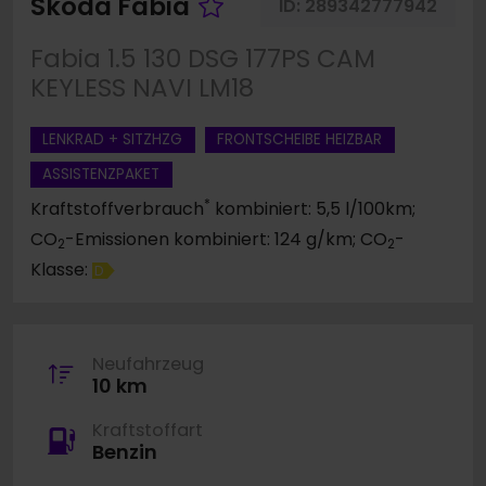
Fahrzeug merken
Skoda Fabia
ID:
289342777942
Fabia 1.5 130 DSG 177PS CAM
KEYLESS NAVI LM18
LENKRAD + SITZHZG
FRONTSCHEIBE HEIZBAR
ASSISTENZPAKET
*
Kraftstoffverbrauch
kombiniert: 5,5 l/100km;
CO
-Emissionen kombiniert: 124 g/km; CO
-
2
2
Klasse:
D
Neufahrzeug
10 km
Kraftstoffart
Benzin