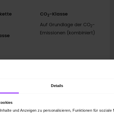
kette
CO
-Klasse
2
Auf Grundlage der CO
-
2
Emissionen (kombiniert)
asse
Details
 GmbH
Cookies
nhalte und Anzeigen zu personalisieren, Funktionen für soziale