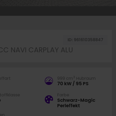
ken
ID:
961610358847
CC NAVI CARPLAY ALU
3
offart
999 cm
Hubraum
70 kW / 95 PS
offklasse
Farbe
e
Schwarz-Magic
Perleffekt
ren