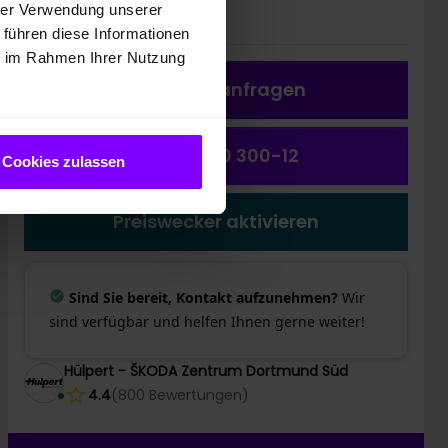
22.944,00 EUR
hrer Verwendung unserer
 führen diese Informationen
ie im Rahmen Ihrer Nutzung
Fahrzeug a
nfragen
(0231) 550 300-12
Cookies zulassen
Preiswecker aktivieren
Sind Sie bereit, Kontakt aufzunehmen?
Wir
sind verfügbar und helfen Ihnen gerne weiter!
Hülpert - ŠKODA Zentrum Dortmund Süd
4.4
(
800
Bewertungen
)