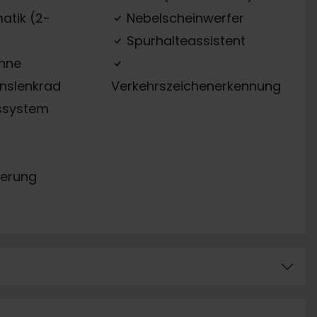
atik (2-
Nebelscheinwerfer
Spurhalteassistent
ehne
onslenkrad
Verkehrszeichenerkennung
ssystem
erung