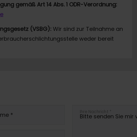
legung gemäß Art 14 Abs. 1 ODR-Verordnung:
de
ungsgesetz (VSBG):
Wir sind zur Teilnahme an
erbraucherschlichtungsstelle weder bereit
Ihre Nachricht
*
ame
*