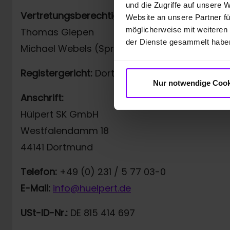
und die Zugriffe auf unsere 
Vertretungsberechtigt:
Website an unsere Partner fü
möglicherweise mit weiteren
Thomas Giepen
der Dienste gesammelt habe
Michael Webels (Sprecher der Geschäftsführ
Registergericht:
Dortmund, HRB 23748
Nur notwendige Cook
Anschrift:
Hülpert SK GmbH
Westfalendamm 18
44141 Dortmund
Telefon:
+49 (0) 231 / 5 77 03-0
E-Mail:
info@huelpert.de
USt-ID-Nr.:
DE 815 414 697