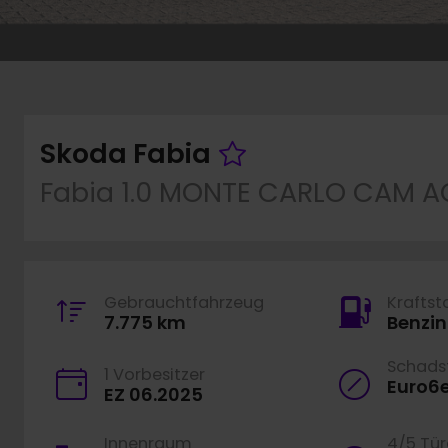
Fahrzeug mer
Skoda Fabia
Fabia 1.0 MONTE CARLO CAM A
Gebrauchtfahrzeug
Kraftst
7.775 km
Benzin
Schadst
1 Vorbesitzer
Euro6
EZ 06.2025
Innenraum
4/5 Tü