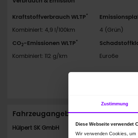
Verbrauch & Emission
*
Kraftstoffverbrauch WLTP
Emissionspla
Kombiniert: 4,9 l/100km
4 (Grün)
*
CO
-Emissionen WLTP
Schadstoffkl
2
Kombiniert: 112 g/km
Euro6e
Zustimmung
Fahrzeugangebot der Hülpert SK
Diese Webseite verwendet 
Hülpert SK GmbH
Wir verwenden Cookies, um I