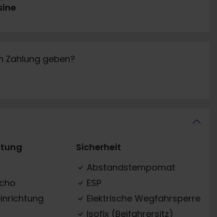
sine
in Zahlung geben?
ttung
Sicherheit
Abstandstempomat
acho
ESP
inrichtung
Elektrische Wegfahrsperre
Isofix (Beifahrersitz)