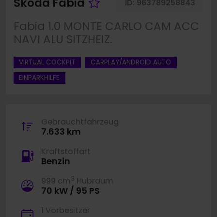
Fahrzeug merken
Skoda Fabia
ID:
963789258843
Fabia 1.0 MONTE CARLO CAM ACC
NAVI ALU SITZHEIZ.
VIRTUAL COCKPIT
CARPLAY/ANDROID AUTO
EINPARKHILFE
Gebrauchtfahrzeug
7.633 km
Kraftstoffart
Benzin
3
999 cm
Hubraum
70 kW / 95 PS
1 Vorbesitzer