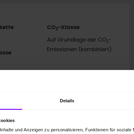
kette
CO
-Klasse
2
Auf Grundlage der CO
-
2
Emissionen (kombiniert)
asse
Details
 GmbH
Cookies
nhalte und Anzeigen zu personalisieren, Funktionen für soziale