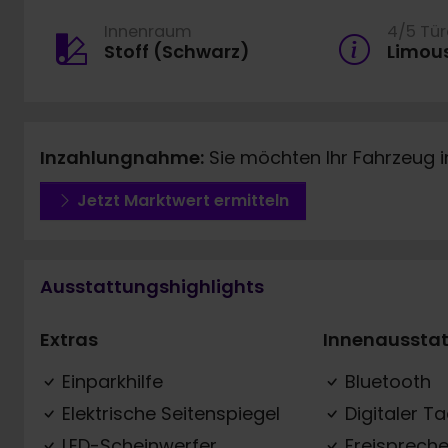
Innenraum
4/5 Tü
Stoff (Schwarz)
Limou
Inzahlungnahme:
Sie möchten Ihr Fahrzeug 
Jetzt Marktwert ermitteln
Ausstattungshighlights
Extras
Innenaussta
Einparkhilfe
Bluetooth
Elektrische Seitenspiegel
Digitaler T
LED-Scheinwerfer
Freispreche