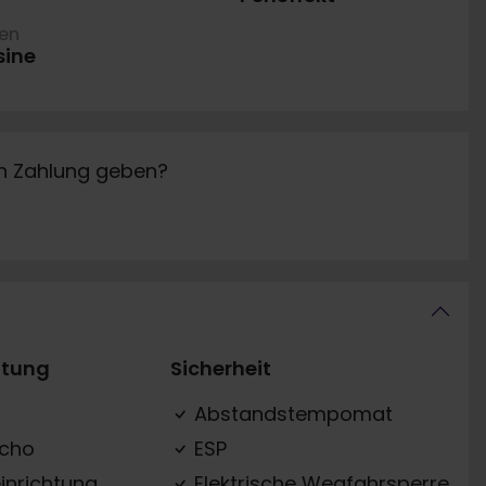
ren
sine
in Zahlung geben?
ttung
Sicherheit
Abstandstempomat
acho
ESP
inrichtung
Elektrische Wegfahrsperre