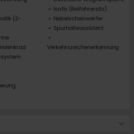
Isofix (Beifahrersitz)
atik (2-
Nebelscheinwerfer
Spurhalteassistent
ehne
onslenkrad
Verkehrszeichenerkennung
ssystem
erung