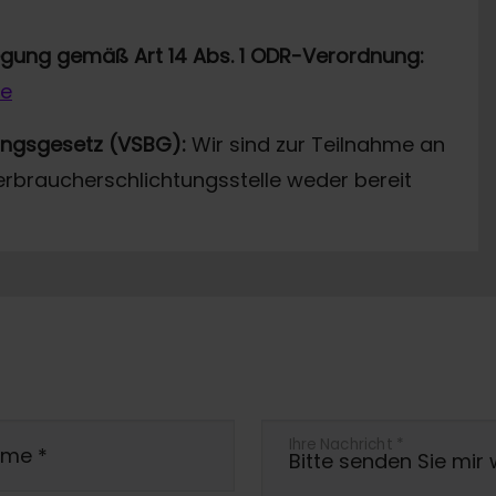
legung gemäß Art 14 Abs. 1 ODR-Verordnung:
de
ungsgesetz (VSBG):
Wir sind zur Teilnahme an
erbraucherschlichtungsstelle weder bereit
Ihre Nachricht
*
ame
*