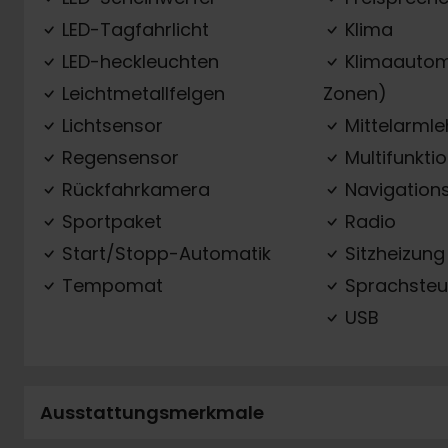
LED-Tagfahrlicht
Klima
LED-heckleuchten
Klimaautom
Leichtmetallfelgen
Zonen)
Lichtsensor
Mittelarml
Regensensor
Multifunkti
Rückfahrkamera
Navigation
Sportpaket
Radio
Start/Stopp-Automatik
Sitzheizung
Tempomat
Sprachsteu
USB
Ausstattungsmerkmale