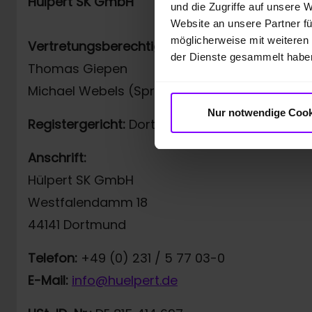
Hülpert SK GmbH
und die Zugriffe auf unsere 
Website an unsere Partner fü
möglicherweise mit weiteren
Vertretungsberechtigt:
der Dienste gesammelt habe
Thomas Giepen
Michael Webels (Sprecher der Geschäftsführ
Nur notwendige Cook
Registergericht:
Dortmund, HRB 23748
Anschrift:
Hülpert SK GmbH
Westfalendamm 18
44141 Dortmund
Telefon:
+49 (0) 231 / 5 77 03-0
E-Mail:
info@huelpert.de