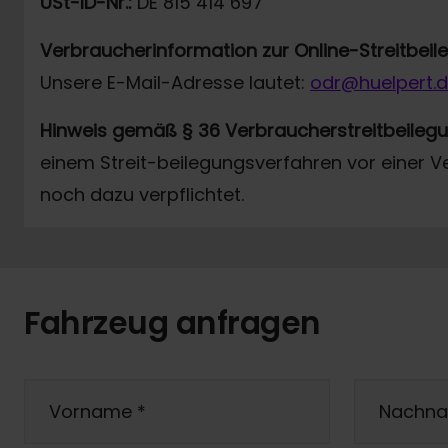
USt-ID-Nr.:
DE 815 414 697
Verbraucherinformation zur Online-Streitbei
Unsere E-Mail-Adresse lautet:
odr@huelpert.
Hinweis gemäß § 36 Verbraucherstreitbeileg
einem Streit-beilegungsverfahren vor einer V
noch dazu verpflichtet.
Fahrzeug anfragen
Vorname
*
Nachn