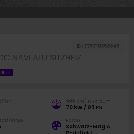
ken
ID:
775710358849
C NAVI ALU SITZHEIZ.
HILFE
3
offart
999 cm
Hubraum
70 kW / 95 PS
offklasse
Farbe
e
Schwarz-Magic
Perleffekt