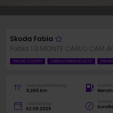
Fahrzeug mer
Skoda Fabia
Fabia 1.0 MONTE CARLO CAM AC
VIRTUAL COCKPIT
CARPLAY/ANDROID AUTO
EINPARK
Gebrauchtfahrzeug
Kraftst
9.265 km
Benzin
Schadst
1 Vorbesitzer
Euro6
EZ 06.2025