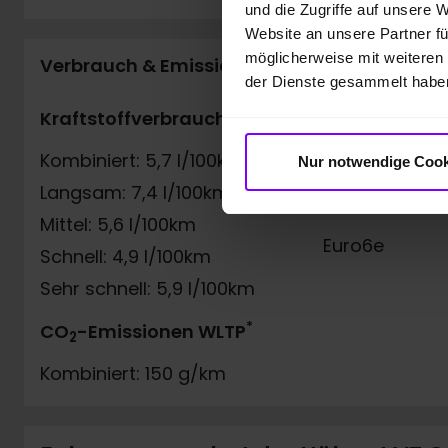
und die Zugriffe auf unsere 
Website an unsere Partner fü
möglicherweise mit weiteren
Verbrauch & Emission
der Dienste gesammelt habe
*
Kraftstoffverbrauch WLTP
Emissionspla
Kombiniert: 5,7 l/100km
4 (Grün)
Nur notwendige Cook
Langsam: 7,4 l/100km
Schadstoffkl
Mittel: 5,6 l/100km
Euro6e
Schnell: 4,9 l/100km
Sehr schnell: 5,9 l/100km
*
CO
-Emissionen WLTP
2
Kombiniert: 150 g/km