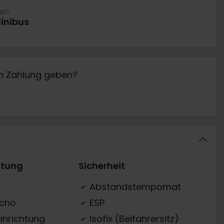
ren
inibus
in Zahlung geben?
ttung
Sicherheit
Abstandstempomat
acho
ESP
inrichtung
Isofix (Beifahrersitz)