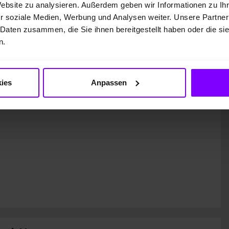
Website zu analysieren. Außerdem geben wir Informationen zu I
r soziale Medien, Werbung und Analysen weiter. Unsere Partner
 Daten zusammen, die Sie ihnen bereitgestellt haben oder die s
n.
kette
CO
-Klasse
2
Auf Grundlage der CO
-
ies
Anpassen
2
Emissionen (kombiniert)
asse