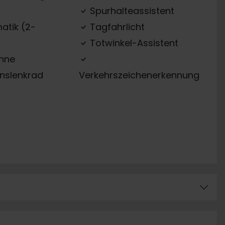
Spurhalteassistent
atik (2-
Tagfahrlicht
Totwinkel-Assistent
ehne
onslenkrad
Verkehrszeichenerkennung