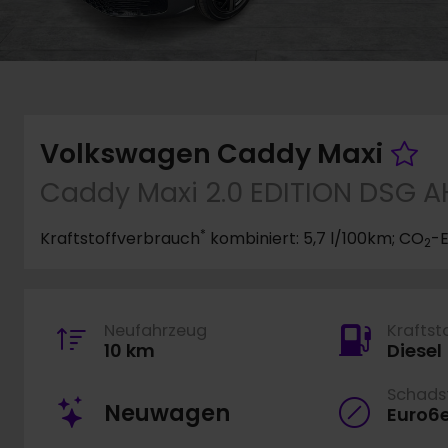
F
Volkswagen Caddy Maxi
Caddy Maxi 2.0 EDITION DSG A
*
Kraftstoffverbrauch
kombiniert: 5,7 l/100km; CO
-E
2
Neufahrzeug
Kraftst
10 km
Diesel
Schadst
Neuwagen
Euro6