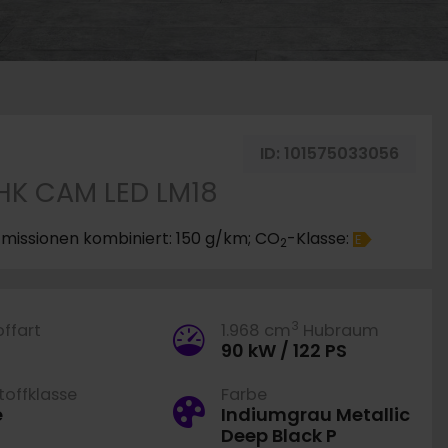
ahrzeug merken
ID:
101575033056
HK CAM LED LM18
missionen kombiniert: 150 g/km; CO
-Klasse:
E
2
3
offart
1.968 cm
Hubraum
90 kW / 122 PS
offklasse
Farbe
e
Indiumgrau Metallic
Deep Black P