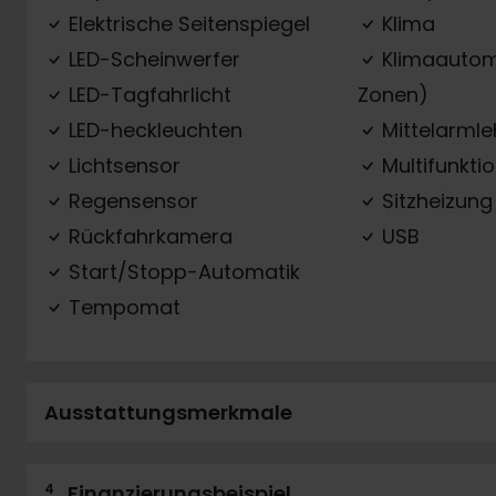
Elektrische Seitenspiegel
Klima
LED-Scheinwerfer
Klimaautom
LED-Tagfahrlicht
Zonen)
LED-heckleuchten
Mittelarml
Lichtsensor
Multifunkti
Regensensor
Sitzheizung
Rückfahrkamera
USB
Start/Stopp-Automatik
Tempomat
Ausstattungsmerkmale
4
Finanzierungsbeispiel