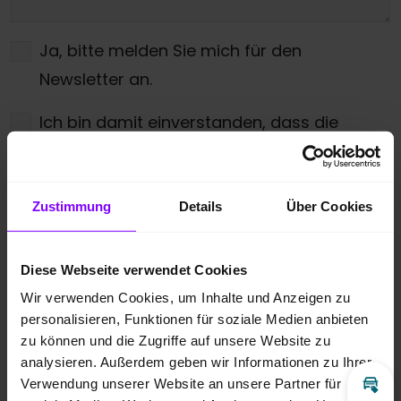
Ja, bitte melden Sie mich für den
Newsletter an.
Ich bin damit einverstanden, dass die
übermittelten Daten entsprechend der
Datenschutzbestimmungen
gespeichert
und verarbeitet werden dürfen. Zudem
Zustimmung
Details
Über Cookies
gebe ich meine Zustimmung über die
angegebenen Möglichkeiten kontaktiert zu
Diese Webseite verwendet Cookies
werden.
*
Wir verwenden Cookies, um Inhalte und Anzeigen zu
personalisieren, Funktionen für soziale Medien anbieten
* Pflichtfeld
zu können und die Zugriffe auf unsere Website zu
analysieren. Außerdem geben wir Informationen zu Ihrer
Anti-Roboter-Verifizierung
Verwendung unserer Website an unsere Partner für
Inz
Hier klicken