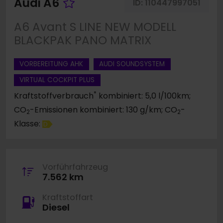
Fahrzeug merken
Audi A6
ID:
110447997051
A6 Avant S LINE NEW MODELL
BLACKPAK PANO MATRIX
VORBEREITUNG AHK
AUDI SOUNDSYSTEM
VIRTUAL COCKPIT PLUS
*
Kraftstoffverbrauch
kombiniert: 5,0 l/100km;
CO
-Emissionen kombiniert: 130 g/km; CO
-
2
2
Klasse:
D
Vorführfahrzeug
7.562 km
Kraftstoffart
Diesel