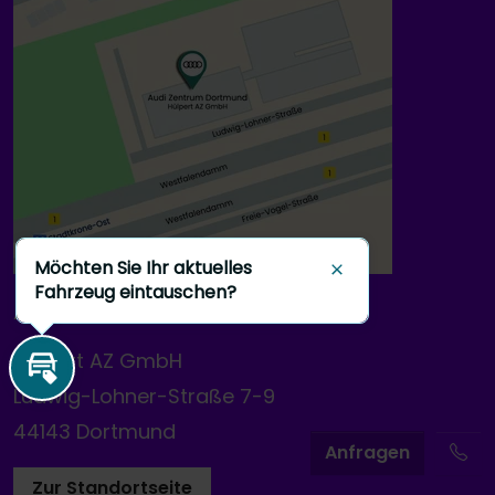
Möchten Sie Ihr aktuelles
Schließen
Fahrzeug eintauschen?
Audi Zentrum Dortmund
Hülpert AZ GmbH
Inzahlungnahme
Ludwig-Lohner-Straße 7-9
44143 Dortmund
A
nfragen
Zur Standortseite