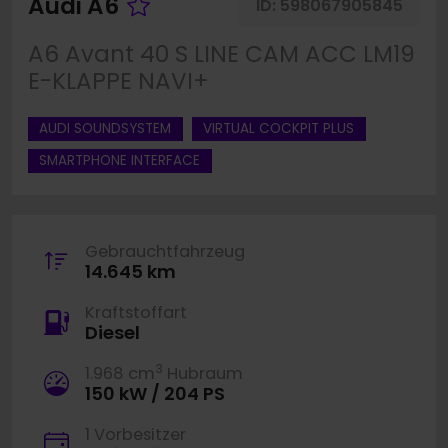
Fahrzeug merken
Audi A6
ID:
598067905845
A6 Avant 40 S LINE CAM ACC LM19
E-KLAPPE NAVI+
AUDI SOUNDSYSTEM
VIRTUAL COCKPIT PLUS
SMARTPHONE INTERFACE
Gebrauchtfahrzeug
14.645 km
Kraftstoffart
Diesel
3
1.968 cm
Hubraum
150 kW / 204 PS
1 Vorbesitzer