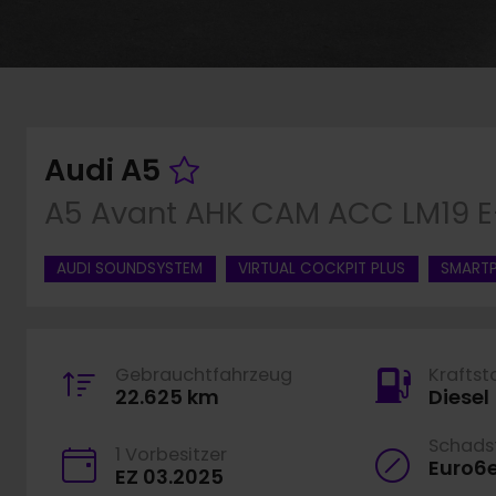
Fahrzeug merken
Audi A5
A5 Avant AHK CAM ACC LM19 E
AUDI SOUNDSYSTEM
VIRTUAL COCKPIT PLUS
SMARTP
Gebrauchtfahrzeug
Kraftst
22.625 km
Diesel
Schadst
1 Vorbesitzer
Euro6
EZ 03.2025