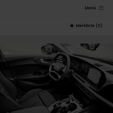
Menü
Fahrzeug
Merkliste
(
0
)