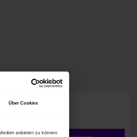
Preis inkl. MwSt.
Über Cookies
39.944,00 EUR
 Medien anbieten zu können