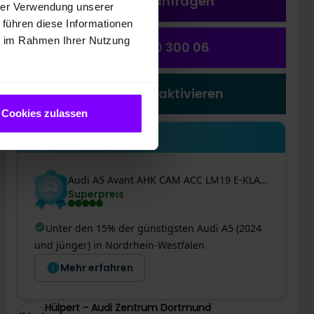
Fahrzeug a
nfragen
hrer Verwendung unserer
 führen diese Informationen
ie im Rahmen Ihrer Nutzung
(0231) 550 300 06
Preiswecker aktivieren
Cookies zulassen
Einblicke
Audi
A5
Avant AHK CAM ACC LM19 E-KLAPPE SPORTSITZE
Superpreis
Unter den 15% der günstigsten Audi A5 (2024
und jünger) in Nordrhein-Westfalen
Mehr erfahren
Hülpert - Audi Zentrum Dortmund