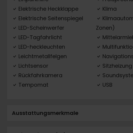
Elektrische Heckklappe
Klima
Elektrische Seitenspiegel
Klimaautom
LED-Scheinwerfer
Zonen)
LED-Tagfahrlicht
Mittelarml
LED-heckleuchten
Multifunkti
Leichtmetallfelgen
Navigation
Lichtsensor
Sitzheizung
Rückfahrkamera
Soundsyst
Tempomat
USB
Ausstattungsmerkmale