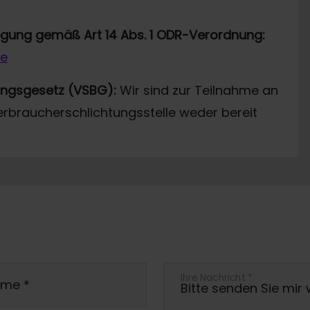
legung gemäß Art 14 Abs. 1 ODR-Verordnung:
de
ungsgesetz (VSBG):
Wir sind zur Teilnahme an
erbraucherschlichtungsstelle weder bereit
Ihre Nachricht
*
ame
*