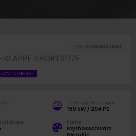
ID:
703354850849
-KLAPPE SPORTSITZE
HONE INTERFACE
3
offart
1.968 cm
Hubraum
150 kW / 204 PS
offklasse
Farbe
e
Mythosschwarz
Metallic