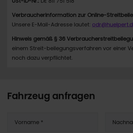
USt-ID-Nr.:
DE 811 751 518
Verbraucherinformation zur Online-Streitbei
Unsere E-Mail-Adresse lautet:
odr@huelpert.
Hinweis gemäß § 36 Verbraucherstreitbeileg
einem Streit-beilegungsverfahren vor einer V
noch dazu verpflichtet.
Fahrzeug anfragen
Vorname
*
Nachn