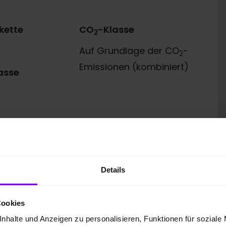
kette
CO
-Klasse
2
Auf Grundlage der CO
-
2
Emissionen (kombiniert)
asse
Details
 GmbH
Cookies
nhalte und Anzeigen zu personalisieren, Funktionen für soziale