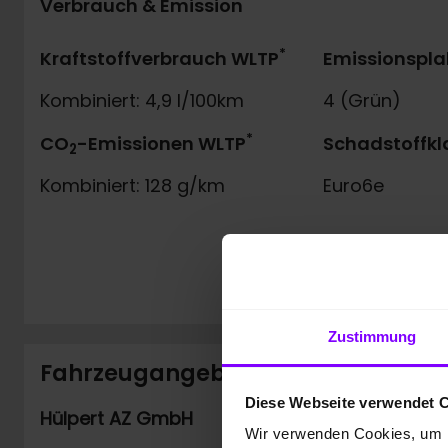
Verbrauch & Emission
*
Kraftstoffverbrauch WLTP
Emissionspla
Kombiniert: 4,9 l/100km
4 (Grün)
*
CO
-Emissionen WLTP
Schadstoffkl
2
Kombiniert: 128 g/km
Euro6e
Zustimmung
Fahrzeugangebot der Hülpert AZ
Diese Webseite verwendet 
Hülpert AZ GmbH
Wir verwenden Cookies, um I