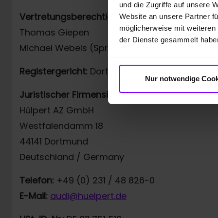
und die Zugriffe auf unsere 
Vertretungsberechtigt:
Website an unsere Partner fü
möglicherweise mit weiteren
Thomas Giepen
der Dienste gesammelt habe
Michael Webels (Sprecher der Geschäftsführ
Registergericht:
Dortmund, HRB 11550
Nur notwendige Cook
Juristischer Firmensitz:
Hülpert AZ GmbH
Westfalendamm 18
44141 Dortmund
Deutschland / Germany
Telefon:
+49 (0) 231 / 48 826-0
E-Mail:
audi@huelpert.de