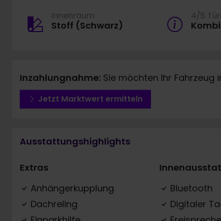
Innenraum
4/5 Tü
Stoff (Schwarz)
Kombi
Inzahlungnahme:
Sie möchten Ihr Fahrzeug 
Jetzt Marktwert ermitteln
Ausstattungshighlights
Extras
Innenaussta
Anhängerkupplung
Bluetooth
Dachreling
Digitaler T
Einparkhilfe
Freispreche