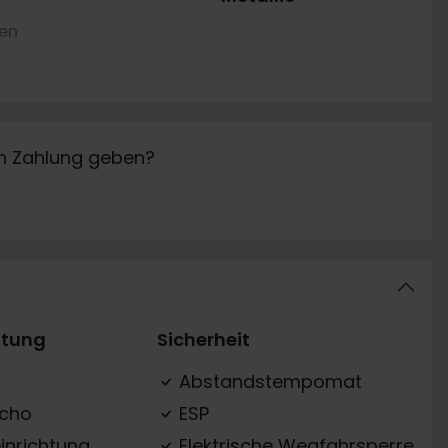
ren
in Zahlung geben?
ttung
Sicherheit
Abstandstempomat
acho
ESP
inrichtung
Elektrische Wegfahrsperre