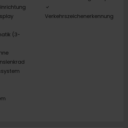
inrichtung
splay
Verkehrszeichenerkennung
atik (3-
ehne
onslenkrad
ssystem
em