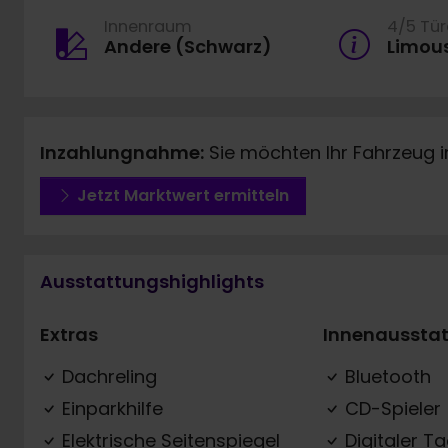
Innenraum
4/5 Tü
Andere (Schwarz)
Limou
Inzahlungnahme:
Sie möchten Ihr Fahrzeug 
Jetzt Marktwert ermitteln
Ausstattungshighlights
Extras
Innenaussta
Dachreling
Bluetooth
Einparkhilfe
CD-Spieler
Elektrische Seitenspiegel
Digitaler T