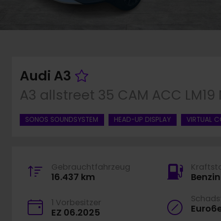
Fahrzeug merken
Audi A3
A3 allstreet 35 CAM ACC LM19
SONOS SOUNDSYSTEM
HEAD-UP DISPLAY
VIRTUAL C
Gebrauchtfahrzeug
Kraftst
16.437 km
Benzin
Schadst
1 Vorbesitzer
Euro6
EZ 06.2025