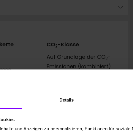
kette
CO
-Klasse
2
Auf Grundlage der CO
-
2
Emissionen (kombiniert)
asse
Details
Cookies
nhalte und Anzeigen zu personalisieren, Funktionen für soziale