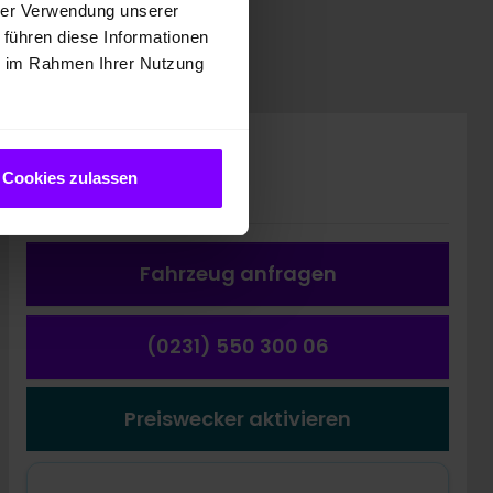
hrer Verwendung unserer
 führen diese Informationen
ie im Rahmen Ihrer Nutzung
Preis inkl. MwSt.
34.888,00 EUR
Cookies zulassen
Fahrzeug a
nfragen
(0231) 550 300 06
Preiswecker aktivieren