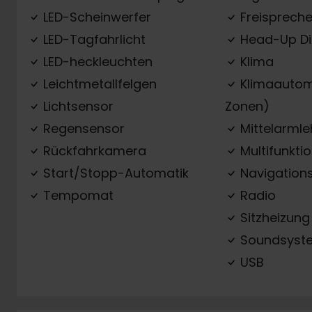
LED-Scheinwerfer
Freispreche
LED-Tagfahrlicht
Head-Up Di
LED-heckleuchten
Klima
Leichtmetallfelgen
Klimaautom
Lichtsensor
Zonen)
Regensensor
Mittelarml
Rückfahrkamera
Multifunkti
Start/Stopp-Automatik
Navigation
Tempomat
Radio
Sitzheizung
Soundsyst
USB