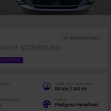
ID:
352639137849
 NAVI+ SITZHEIZUNG
OCKPIT PLUS
3
offart
1.498 cm
Hubraum
110 kW / 150 PS
offklasse
Farbe
e
Pfeilgrau Perleffekt