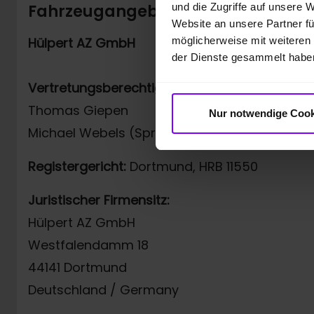
Fahrzeugangebot der Hülpert AZ
und die Zugriffe auf unsere 
Website an unsere Partner fü
möglicherweise mit weiteren
Hülpert AZ GmbH
der Dienste gesammelt habe
Vertretungsberechtigt:
Thomas Giepen
Nur notwendige Cook
Michael Webels (Sprecher der Geschäftsführ
Registergericht:
Dortmund, HRB 11550
Juristischer Firmensitz:
Hülpert AZ GmbH
Westfalendamm 18
44141 Dortmund
Deutschland / Germany