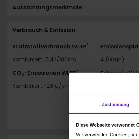
Ausstattungsmerkmale
Verbrauch & Emission
*
Kraftstoffverbrauch WLTP
Emissionspla
Kombiniert: 5,4 l/100km
4 (Grün)
*
CO
-Emissionen WLTP
Schadstoffkl
2
Kombiniert: 123 g/km
Euro6e
Zustimmung
Diese Webseite verwendet 
Wir verwenden Cookies, um I