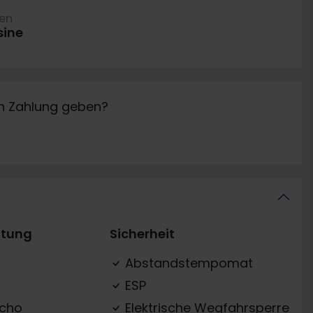
ren
sine
in Zahlung geben?
ttung
Sicherheit
Abstandstempomat
ESP
acho
Elektrische Wegfahrsperre