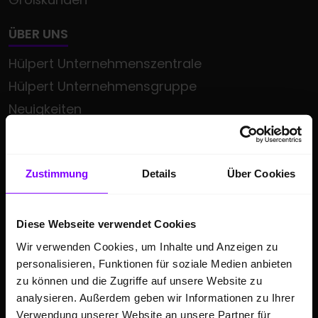
ÜBER UNS
Hülpert Unternehmenszentrale
Hülpert Unternehmensgruppe
Neuigkeiten
Leistungsspektrum
Zentrale Dienste
Zustimmung
Details
Über Cookies
Kooperationen & Sponsoring
SERVICE
Diese Webseite verwendet Cookies
Service-Termin online buchen
Wir verwenden Cookies, um Inhalte und Anzeigen zu
Servicetermin
personalisieren, Funktionen für soziale Medien anbieten
zu können und die Zugriffe auf unsere Website zu
Mietwagen
analysieren. Außerdem geben wir Informationen zu Ihrer
Bezahl.de
Verwendung unserer Website an unsere Partner für